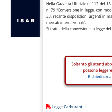
Nella Gazzetta Ufficiale n. 112 del 1
n. 79 “Conversione in legge, con modi
33, recante disposizioni urgenti in mate
mercati internazionali”.
Si tratta della conversione in legge de
Soltanto gli
utenti abb
possono leggere 
Richiedi un 
Lista allegati PDF alla notiz
Legge Carburanti I