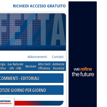
RICHIEDI ACCESSO GRATUITO
Abbonamenti
Contatti
ergia
Gas Naturale
Altre Fonti
Ambiente
Nucleare
ttrica
GPL - GNL
Efficienza
Sicurezza
COMMENTI - EDITORIALI
NOTIZIE GIORNO PER GIORNO