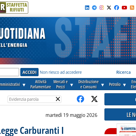
R
STAFFETTA
RIFIUTI
e'
Non riesco ad accedere
Ricerca
Attività
Mercati e
Distribuzione
En
amministrativi
▼
▼
▼
Petrolio
▼
Parlamentare
Prezzi
e Consumi
Ele
×
LE 
martedì 19 maggio 2026
 Legge Carburanti I