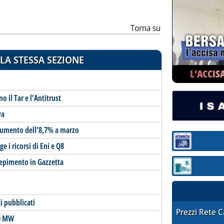
Torna su
LA STESSA SEZIONE
L’ACCIS
 il Tar e l’Antitrust
va
n aumento dell’8,7% a marzo
Sezione:
e i ricorsi di Eni e Q8
ecepimento in Gazzetta
Sezione: quotaz
i pubblicati
STAFFETTA PRE
Prezzi Rete 
20 MW