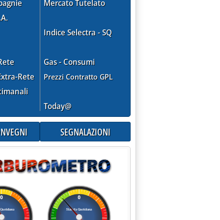
pagnie
Mercato Tutelato
.A.
Indice Selectra - SQ
Rete
Gas - Consumi
xtra-Rete
Prezzi Contratto GPL
timanali
Today@
CONVEGNI
SEGNALAZIONI