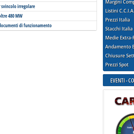
Margini Com
 svincolo irregolare
Listini C.C.I.A
 oltre 480 MW
Prezzi Italia
 i documenti di funzionamento
Stacchi Italia
Medie Extra-
Andamento E
Chiusure Set
Prezzi Spot
EVENTI - 