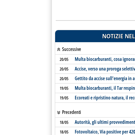
NOTIZIE NEL
Successive
Multa biocarburanti, cosa ignorano
20/05
Accise, verso una proroga seletti
20/05
Gettito da accise sull’energia i
20/05
Multa biocarburanti, il Tar resping
19/05
Ecoreati e ripristino natura, il r
19/05
Precedenti
Autorità, gli ultimi provvediment
18/05
Fotovoltaico, Via positive per 4
18/05