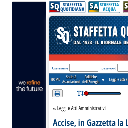
S
S
S
Attenzione! Esegui l'accesso per lèggere interamente la notizia.
Q
A
STAFFETTA
STAFFETTA
QUOTIDIANA
ACQUA
'Modulo Login per acceder
Username
password
Società
Politiche
HOME
▼
Leggi e atti 
Associazioni
dell'Energia
Leggi e Atti Amministrativi
Torna alla sezione
Accise, in Gazzetta la