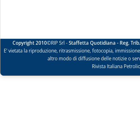
Copyright 2010
©RIP Srl -
Staffetta Quotidiana - Reg. Tri
E' vietata la riproduzione, ritrasmissione, fotocopia, immissione 
altro modo di diffusione delle notizie o ser
Rivista Italiana Petrol