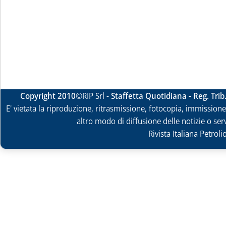
Copyright 2010
©RIP Srl -
Staffetta Quotidiana - Reg. Tri
E' vietata la riproduzione, ritrasmissione, fotocopia, immissione 
altro modo di diffusione delle notizie o ser
Rivista Italiana Petrol