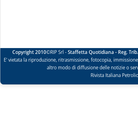
Copyright 2010
©RIP Srl -
Staffetta Quotidiana - Reg. Tri
E' vietata la riproduzione, ritrasmissione, fotocopia, immissione 
altro modo di diffusione delle notizie o ser
Rivista Italiana Petrol