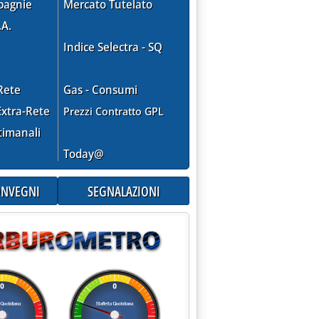
pagnie
Mercato Tutelato
.A.
Indice Selectra - SQ
Rete
Gas - Consumi
xtra-Rete
Prezzi Contratto GPL
timanali
Today@
CONVEGNI
SEGNALAZIONI