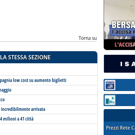
ia
Torna su
L’ACCIS
LA STESSA SEZIONE
pagnia low cost su aumento biglietti
Sezione:
maggio
cco
Sezione: quotaz
è incredibilmente arrivata
 milioni a 41 città
STAFFETTA PRE
Prezzi Rete 