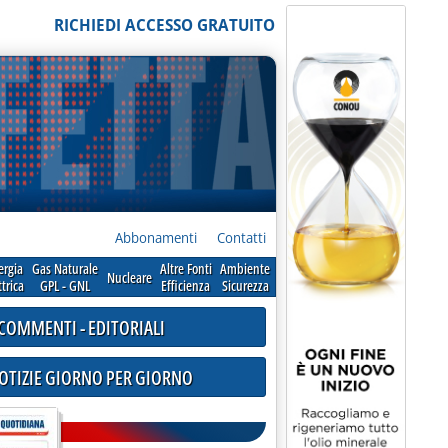
RICHIEDI ACCESSO GRATUITO
Abbonamenti
Contatti
ergia
Gas Naturale
Altre Fonti
Ambiente
Nucleare
ttrica
GPL - GNL
Efficienza
Sicurezza
COMMENTI - EDITORIALI
NOTIZIE GIORNO PER GIORNO