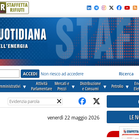
R
STAFFETTA
RIFIUTI
e'
Non riesco ad accedere
Ricerca
Attività
Mercati e
Distribuzione
En
amministrativi
▼
▼
▼
Petrolio
▼
Parlamentare
Prezzi
e Consumi
Ele
×
LE 
venerdì 22 maggio 2026