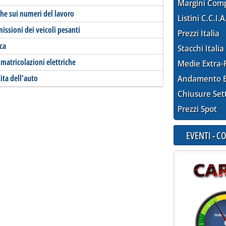
Margini Com
che sui numeri del lavoro
Listini C.C.I.A
issioni dei veicoli pesanti
Prezzi Italia
ica
Stacchi Italia
matricolazioni elettriche
Medie Extra-
ita dell'auto
Andamento E
Chiusure Set
Prezzi Spot
EVENTI - 