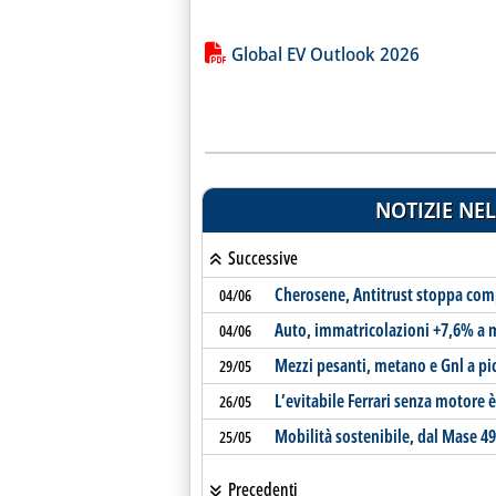
Lista allegati PDF alla notiz
Global EV Outlook 2026
NOTIZIE NEL
Successive
Cherosene, Antitrust stoppa com
04/06
Auto, immatricolazioni +7,6% a 
04/06
Mezzi pesanti, metano e Gnl a pi
29/05
L’evitabile Ferrari senza motore 
26/05
Mobilità sostenibile, dal Mase 494
25/05
Precedenti