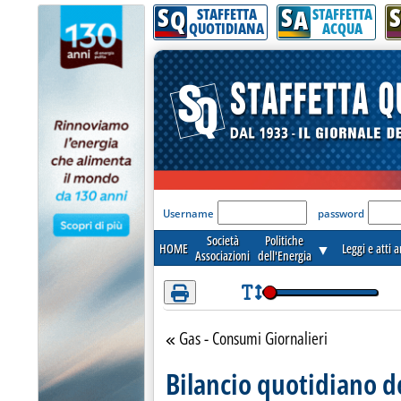
S
S
S
Attenzione! Esegui l'accesso per lèggere interamente la notizia.
Q
A
STAFFETTA
STAFFETTA
QUOTIDIANA
ACQUA
'Modulo Login per acceder
Username
password
Società
Politiche
HOME
▼
Leggi e atti 
Associazioni
dell'Energia
Gas - Consumi Giornalieri
Torna alla sezione
Bilancio quotidiano d