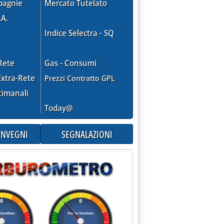
pagnie
Mercato Tutelato
.A.
Indice Selectra - SQ
Rete
Gas - Consumi
xtra-Rete
Prezzi Contratto GPL
timanali
Today@
CONVEGNI
SEGNALAZIONI