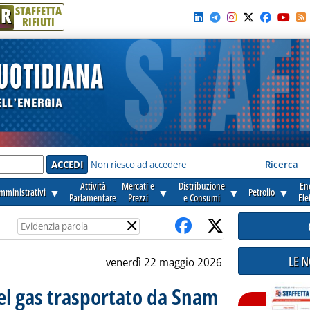
R
STAFFETTA
RIFIUTI
e'
Non riesco ad accedere
Ricerca
Attività
Mercati e
Distribuzione
En
amministrativi
▼
▼
▼
Petrolio
▼
Parlamentare
Prezzi
e Consumi
Ele
×
LE 
venerdì 22 maggio 2026
el gas trasportato da Snam