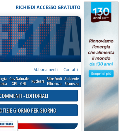
RICHIEDI ACCESSO GRATUITO
Abbonamenti
Contatti
ergia
Gas Naturale
Altre Fonti
Ambiente
Nucleare
ttrica
GPL - GNL
Efficienza
Sicurezza
COMMENTI - EDITORIALI
NOTIZIE GIORNO PER GIORNO