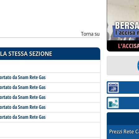
ia
Torna su
L’ACCIS
LA STESSA SEZIONE
portato da Snam Rete Gas
portato da Snam Rete Gas
Sezione:
portato da Snam Rete Gas
Sezione: quotaz
portato da Snam Rete Gas
portato da Snam Rete Gas
STAFFETTA PRE
Prezzi Rete 