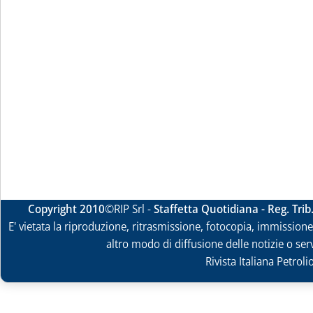
Copyright 2010
©RIP Srl -
Staffetta Quotidiana - Reg. Tri
E' vietata la riproduzione, ritrasmissione, fotocopia, immissione 
altro modo di diffusione delle notizie o ser
Rivista Italiana Petrol