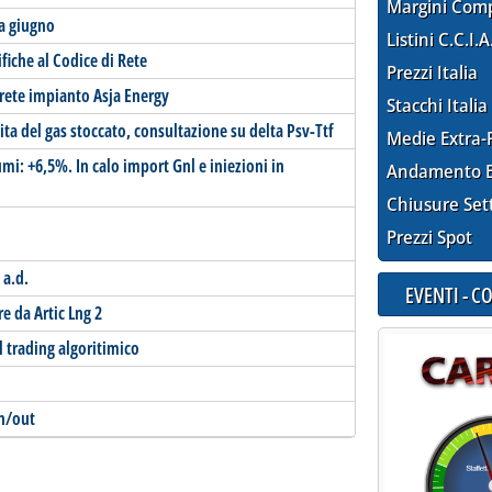
Margini Com
 a giugno
Listini C.C.I.A
iche al Codice di Rete
Prezzi Italia
 rete impianto Asja Energy
Stacchi Italia
ita del gas stoccato, consultazione su delta Psv-Ttf
Medie Extra-
i: +6,5%. In calo import Gnl e iniezioni in
Andamento E
Chiusure Set
Prezzi Spot
 a.d.
EVENTI - 
re da Artic Lng 2
ul trading algoritimico
in/out