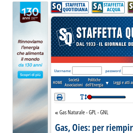
S
S
S
Attenzione! Esegui l'accesso per lèggere interamente la notizia.
Q
A
STAFFETTA
STAFFETTA
QUOTIDIANA
ACQUA
'Modulo Login per acceder
Username
password
Società
Politiche
HOME
▼
Leggi e atti 
Associazioni
dell'Energia
Gas Naturale - GPL - GNL
Torna alla sezione
Gas, Oies: per riempi