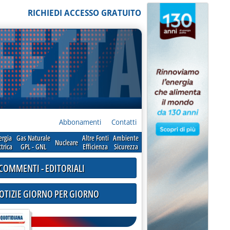
RICHIEDI ACCESSO GRATUITO
Abbonamenti
Contatti
ergia
Gas Naturale
Altre Fonti
Ambiente
Nucleare
ttrica
GPL - GNL
Efficienza
Sicurezza
COMMENTI - EDITORIALI
NOTIZIE GIORNO PER GIORNO