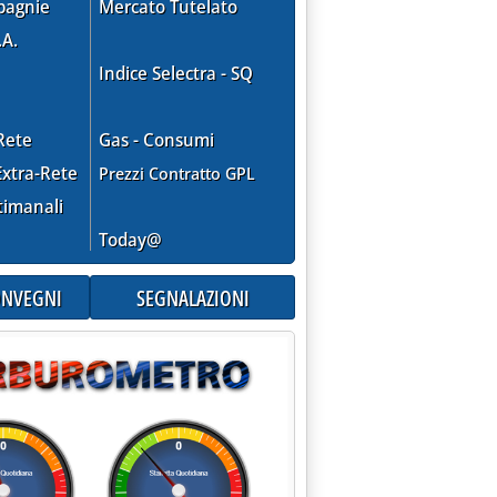
pagnie
Mercato Tutelato
.A.
Indice Selectra - SQ
Rete
Gas - Consumi
xtra-Rete
Prezzi Contratto GPL
timanali
Today@
CONVEGNI
SEGNALAZIONI