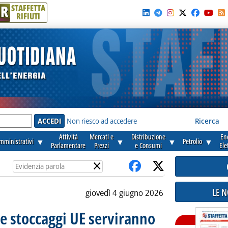
R
STAFFETTA
RIFIUTI
e'
Non riesco ad accedere
Ricerca
Attività
Mercati e
Distribuzione
En
amministrativi
▼
▼
▼
Petrolio
▼
Parlamentare
Prezzi
e Consumi
Ele
×
LE 
giovedì 4 giugno 2026
re stoccaggi UE serviranno