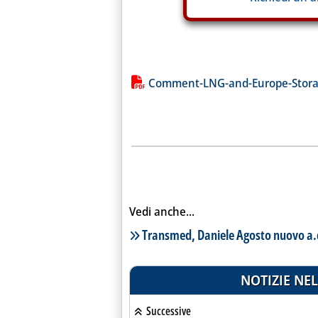
Lista allegati PDF alla notiz
Comment-LNG-and-Europe-Stor
Vedi anche...
Lista notizie correlate
Transmed, Daniele Agosto nuovo a.
NOTIZIE NEL
Successive