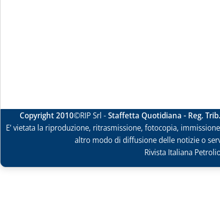
Copyright 2010
©RIP Srl -
Staffetta Quotidiana - Reg. Tri
E' vietata la riproduzione, ritrasmissione, fotocopia, immissione 
altro modo di diffusione delle notizie o ser
Rivista Italiana Petrol