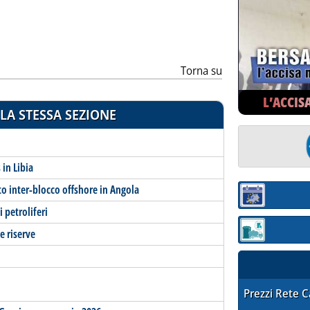
Torna su
L’ACCIS
LA STESSA SEZIONE
in Libia
to inter-blocco offshore in Angola
Sezione:
 petroliferi
e riserve
Sezione: quotaz
STAFFETTA PRE
Prezzi Rete 