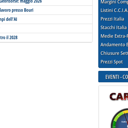
e Georisorse: maggio 2026
Margini Com
lavoro presso Bouri
Listini C.C.I.A
Prezzi Italia
mpi dell’AI
Stacchi Italia
Medie Extra-
tro il 2028
Andamento E
Chiusure Set
Prezzi Spot
EVENTI - 