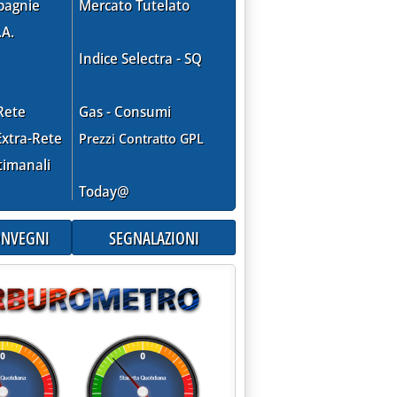
pagnie
Mercato Tutelato
.A.
Indice Selectra - SQ
Rete
Gas - Consumi
xtra-Rete
Prezzi Contratto GPL
timanali
Today@
CONVEGNI
SEGNALAZIONI