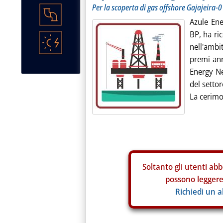
Per la scoperta di gas offshore Gajajeira-0
Azule Ene
BP, ha ri
nell'amb
premi ann
Energy Neg
del setto
La cerimo
Soltanto gli
utenti abb
possono leggere 
Richiedi un 