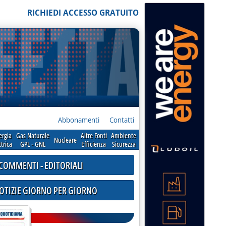
RICHIEDI ACCESSO GRATUITO
Abbonamenti
Contatti
ergia
Gas Naturale
Altre Fonti
Ambiente
Nucleare
ttrica
GPL - GNL
Efficienza
Sicurezza
COMMENTI - EDITORIALI
NOTIZIE GIORNO PER GIORNO