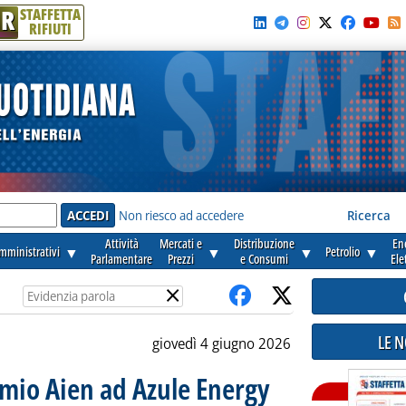
R
STAFFETTA
RIFIUTI
e'
Non riesco ad accedere
Ricerca
Attività
Mercati e
Distribuzione
En
amministrativi
▼
▼
▼
Petrolio
▼
Parlamentare
Prezzi
e Consumi
Ele
×
LE 
giovedì 4 giugno 2026
mio Aien ad Azule Energy