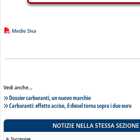
Lista allegati PDF alla notizia
Medie Siva
Vedi anche...
Lista notizie correlate
Dossier carburanti, un nuovo marchio
Carburanti: effetto accise, il diesel torna sopra i due euro
NOTIZIE NELLA STESSA SEZIONE
Successive