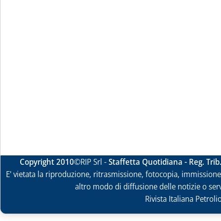
Copyright 2010
©RIP Srl -
Staffetta Quotidiana - Reg. Tri
E' vietata la riproduzione, ritrasmissione, fotocopia, immissione 
altro modo di diffusione delle notizie o ser
Rivista Italiana Petrol