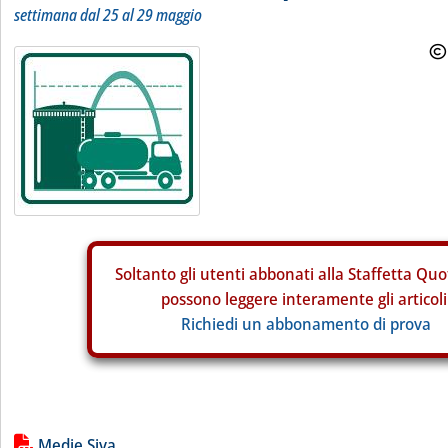
settimana dal 25 al 29 maggio
Soltanto gli
utenti abbonati alla Staffetta Quo
possono leggere interamente gli articoli
Richiedi un abbonamento di prova
Lista allegati PDF alla notizia
Medie Siva