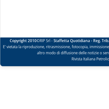
Copyright 2010
©RIP Srl -
Staffetta Quotidiana - Reg. Tri
E' vietata la riproduzione, ritrasmissione, fotocopia, immissione 
altro modo di diffusione delle notizie o ser
Rivista Italiana Petrol