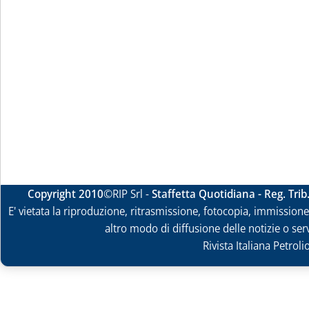
Copyright 2010
©RIP Srl -
Staffetta Quotidiana - Reg. Tri
E' vietata la riproduzione, ritrasmissione, fotocopia, immissione 
altro modo di diffusione delle notizie o ser
Rivista Italiana Petrol