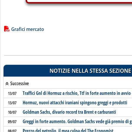
Lista allegati PDF alla notizia
Grafici mercato
NOTIZIE NELLA STESSA SEZIONE
Successive
Traffici Gnl di Hormuz a rischio, Ttf in forte aumento in avvio
13/07
Hormuz, nuovi attacchi iraniani spingono greggi e prodotti
13/07
Goldman Sachs, divario record tra Brent e carburanti
10/07
Greggi in forte aumento. Goldman Sachs vede già premio di g
09/07
Prezzo del petrolio, il mea culpa del The Economist
08/07