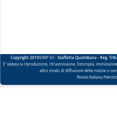
Copyright 2010
©RIP Srl -
Staffetta Quotidiana - Reg. Tri
E' vietata la riproduzione, ritrasmissione, fotocopia, immissione 
altro modo di diffusione delle notizie o ser
Rivista Italiana Petrol