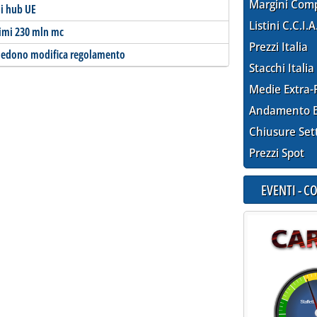
Margini Com
gli hub UE
Listini C.C.I.A
rimi 230 mln mc
Prezzi Italia
hiedono modifica regolamento
Stacchi Italia
Medie Extra-
Andamento E
Chiusure Set
Prezzi Spot
EVENTI - 