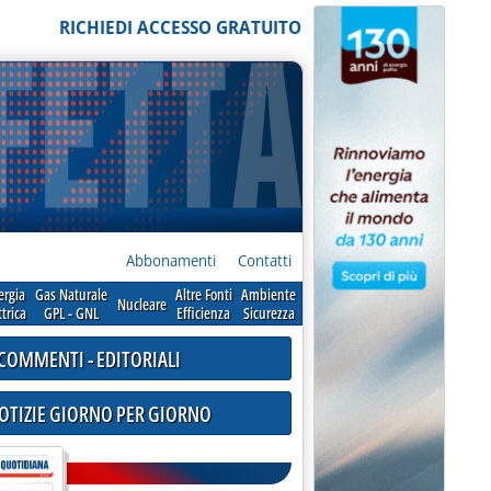
RICHIEDI ACCESSO GRATUITO
Abbonamenti
Contatti
ergia
Gas Naturale
Altre Fonti
Ambiente
Nucleare
ttrica
GPL - GNL
Efficienza
Sicurezza
COMMENTI - EDITORIALI
NOTIZIE GIORNO PER GIORNO