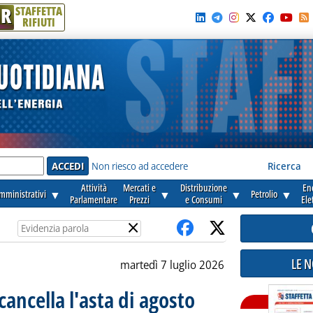
R
STAFFETTA
RIFIUTI
e'
Non riesco ad accedere
Ricerca
Attività
Mercati e
Distribuzione
En
amministrativi
▼
▼
▼
Petrolio
▼
Parlamentare
Prezzi
e Consumi
Ele
×
LE 
martedì 7 luglio 2026
cancella l'asta di agosto