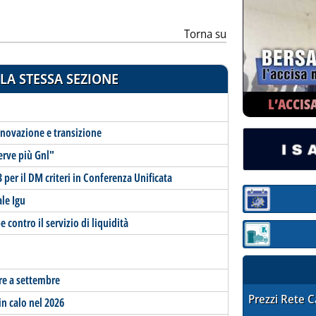
Torna su
LA STESSA SEZIONE
L’ACCIS
innovazione e transizione
serve più Gnl"
 per il DM criteri in Conferenza Unificata
le Igu
Sezione:
 contro il servizio di liquidità
Sezione: quotaz
ure a settembre
STAFFETTA PRE
Prezzi Rete 
n calo nel 2026