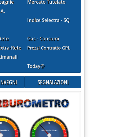
pagnie
Mercato Tutelato
.A.
Indice Selectra - SQ
Rete
Gas - Consumi
xtra-Rete
Prezzi Contratto GPL
timanali
Today@
CONVEGNI
SEGNALAZIONI