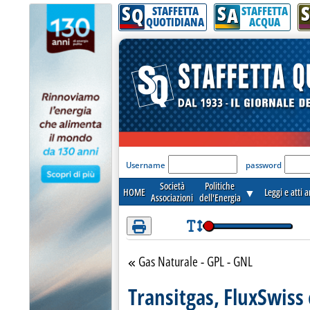
S
S
S
Attenzione! Esegui l'accesso per lèggere interamente la notizia.
Q
A
STAFFETTA
STAFFETTA
QUOTIDIANA
ACQUA
'Modulo Login per acceder
Username
password
Società
Politiche
HOME
▼
Leggi e atti 
Associazioni
dell'Energia
Gas Naturale - GPL - GNL
Torna alla sezione
Transitgas, FluxSwiss 