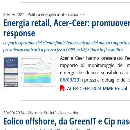
30/09/2024
- Politica energetica internazionale
Energia retail, Acer-Ceer: promuove
response
. Sottotitolo: La partecipazione del cliente finale tema centrale del 
. Pubblicata lunedì 30 settembre 2024 alle 13.16.
La partecipazione del cliente finale tema centrale del nuovo rapporto
prevalenza contratti a prezzo fisso (73% in UE) riduce la flessibilità
Acer e Ceer hanno presentato l'e
rapporto di monitoraggio del me
emerge che dopo il sensibile cal
06/09/23)
i prezzi al dettaglio dell'
Lista allegati PDF alla notizia
ACER-CEER 2024 MMR Retail
30/09/2024
- Vita delle Società - Associazioni
Eolico offshore, da GreenIT e Cip na