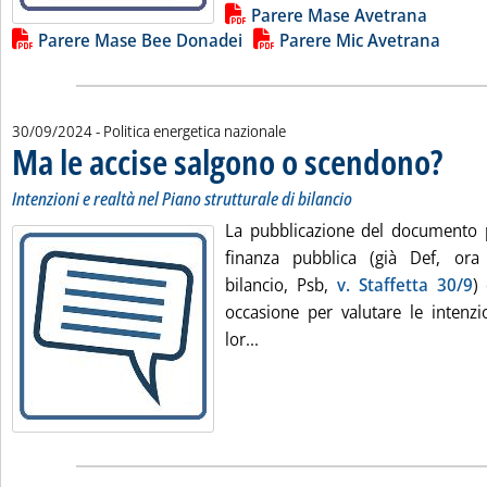
Parere Mase Avetrana
Parere Mase Bee Donadei
Parere Mic Avetrana
30/09/2024
- Politica energetica nazionale
Ma le accise salgono o scendono?
. Sottoti
. Pubbli
Intenzioni e realtà nel Piano strutturale di bilancio
La pubblicazione del documento 
finanza pubblica (già Def, ora 
bilancio, Psb,
v. Staffetta 30/9
)
occasione per valutare le intenzio
Leggi tutta la notizia: 'Ma le
lor...