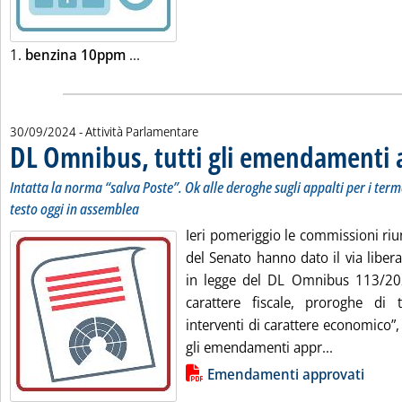
Leggi tutta la notizia: 'Listini mercato p
1.
benzina 10ppm
...
30/09/2024
- Attività Parlamentare
DL Omnibus, tutti gli emendamenti 
Intatta la norma “salva Poste”. Ok alle deroghe sugli appalti per i termov
testo oggi in assemblea
Ieri pomeriggio le commissioni riu
del Senato hanno dato il via liber
in legge del DL Omnibus 113/202
carattere fiscale, proroghe di 
interventi di carattere economico”, 
Leggi tutt
gli emendamenti appr...
Lista allegati PDF alla notizia
Emendamenti approvati