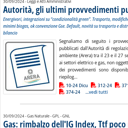
30/09/2024
- Leggi e Atti Amministrativi
Autorità, gli ultimi provvedimenti p
Energivori, integrazioni su “condizionalità green”. Trasporto, modifich
minimi biogas, ok convenzione Gse. Default, novità su trasporto e distr
bilancio
Segnaliamo di seguito i provve
pubblicati dall'Autorità di regolazi
ambiente (Arera) tra il 23 e il 27 s
ai settori elettrico e gas, non oggetto
dei provvedimenti sono disponibil
Leggi tutta la notizia: 'A
riepilog...
Lista allegati PDF alla notizia
10-24 Dicu
312-24
37
374-24
...
vedi tutti
30/09/2024
- Gas Naturale - GPL - GNL
Gas: rimbalzo dell'IG Index, Ttf poc