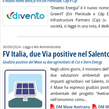
Il nuovo nome della jv tra Eni Plenitude, Cdp e Cip
“Divento Energia” è il nuovo nome 
GreenIT (Eni Plenitude e Cdp 
Infrastructure Partners (Cip)
(v.
società, si legge in una nota, è dedic
30/09/2024
- Leggi e Atti Amministrativi
FV Italia, due Via positive nel Salent
Giudizio positivo del Mase su due agrivoltaici di Cce e Stern Energy
Negli ultimi giorni, il ministero del
due valutazioni ambientali posi
impianti agrivoltaici nel Salento, in
il Mase ha espresso giudizio posit
ambientale del progetto “Avet
Leggi tutta l
nell'omonimo comu...
Lista allegati PDF alla notizia
DM Mase Avetrana
DM Ma