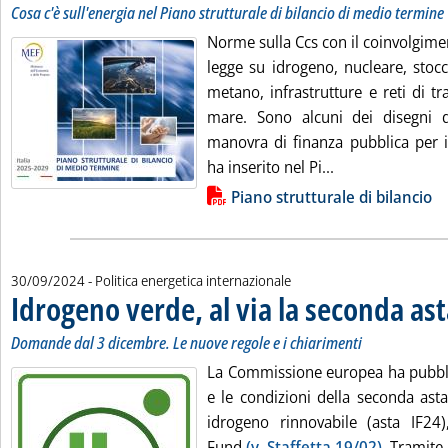
Cosa c'è sull'energia nel Piano strutturale di bilancio di medio termine
Norme sulla Ccs con il coinvolgimen
legge su idrogeno, nucleare, stocc
metano, infrastrutture e reti di t
mare. Sono alcuni dei disegni di
manovra di finanza pubblica per i
Leggi tutta la n
ha inserito nel Pi...
Lista allegati PDF alla notizia
Così i collegati
Piano strutturale di bilancio
30/09/2024
- Politica energetica internazionale
Idrogeno verde, al via la seconda as
Domande dal 3 dicembre. Le nuove regole e i chiarimenti
La Commissione europea ha pubblic
e le condizioni della seconda ast
idrogeno rinnovabile (asta IF24),
Fund
(v. Staffetta 19/02)
. Tramite l