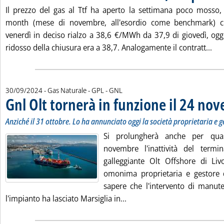
Il prezzo del gas al Ttf ha aperto la settimana poco mosso, 
month (mese di novembre, all'esordio come benchmark) c
venerdì in deciso rialzo a 38,6 €/MWh da 37,9 di giovedì, ogg
Leg
ridosso della chiusura era a 38,7. Analogamente il contratt...
30/09/2024
- Gas Naturale - GPL - GNL
Gnl Olt tornerà in funzione il 24 no
Anziché il 31 ottobre. Lo ha annunciato oggi la società proprietaria e g
Si prolungherà anche per qua
novembre l'inattività del termina
galleggiante Olt Offshore di Liv
omonima proprietaria e gestore d
sapere che l'intervento di manut
Leggi tutta la notizia: 'Gnl
l'impianto ha lasciato Marsiglia in...