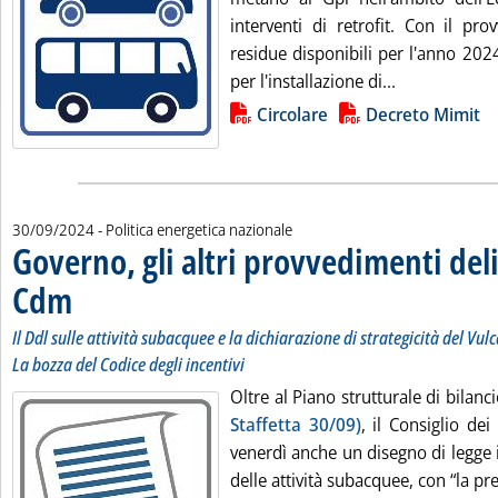
interventi di retrofit. Con il pro
residue disponibili per l'anno 2024
Leggi tutta l
per l'installazione di...
Lista allegati PDF alla notizia
Circolare
Decreto Mimit
30/09/2024
- Politica energetica nazionale
Governo, gli altri provvedimenti deli
Cdm
. Sottotitolo: Il Ddl sulle attività subacquee e la dichiarazione di strategicità del
. Pubblicata lunedì 30 settembre 2024 alle 15.57.
Il Ddl sulle attività subacquee e la dichiarazione di strategicità del Vulc
La bozza del Codice degli incentivi
Oltre al Piano strutturale di bilan
Staffetta 30/09)
, il Consiglio de
venerdì anche un disegno di legge 
delle attività subacquee, con “la prev