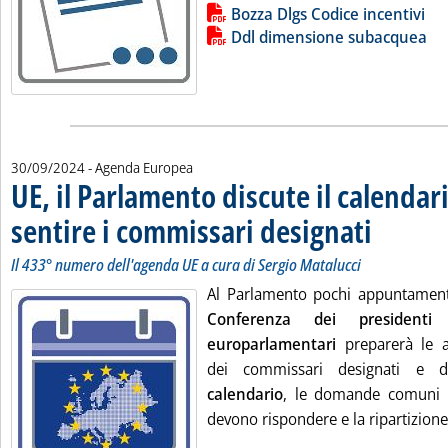
Lista allegati PDF alla notizia
Bozza Dlgs Codice incentivi
Ddl dimensione subacquea
30/09/2024
- Agenda Europea
UE, il Parlamento discute il calendar
sentire i commissari designati
. Sottotitolo: I
. Pubblicata lu
Il 433° numero dell'agenda UE a cura di Sergio Matalucci
Al Parlamento pochi appuntamenti
Conferenza dei presidenti 
europarlamentari
preparerà le 
dei commissari designati e di
calendario
, le domande comuni a 
devono rispondere e la ripartizione 