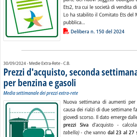
Ets2, tra cui le società di vendita d
Lo ha stabilito il Comitato Ets de
Leggi tutta la notizia: '
pubblica...
Lista allegati PDF alla notizia
Delibera n. 150 del 2024
di:
30/09/2024
- Medie Extra-Rete -
C.B.
Prezzi d'acquisto, seconda settiman
per benzina e gasoli
. Sottotitolo: Media settimanale dei prezzi
. Pubblicata lunedì 30 settembre 2024 all
Media settimanale dei prezzi extra-rete
Nuova settimana di aumenti per i
causa dei rialzi di due settimane fa
giovedì scorso. Il dato emerge dal
prezzi Siva
d'acquisto - calcol
tabella) -
che vanno
dal 23 al 27