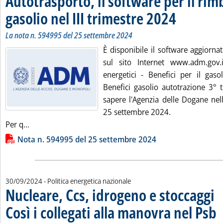
Autotrasporto, il software per il rim
gasolio nel III trimestre 2024
. Sottotitolo: La n
. Pubblicata lunedì
La nota n. 594995 del 25 settembre 2024
È disponibile il software aggiorna
sul sito Internet www.adm.gov.i
energetici - Benefici per il gaso
Benefici gasolio autotrazione 3° 
sapere l'Agenzia delle Dogane nel
25 settembre 2024.
Leggi tutta la notizia: 'Autotrasporto, il software per i
Per q...
Lista allegati PDF alla notizia
Nota n. 594995 del 25 settembre 2024
30/09/2024
- Politica energetica nazionale
Nucleare, Ccs, idrogeno e stoccaggi
Così i collegati alla manovra nel Psb
. S
. 