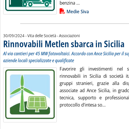
Leggi tutta la notizia: 
benzina ...
Lista allegati PDF alla notizia
Medie Siva
30/09/2024
- Vita delle Società - Associazioni
Rinnovabili Metlen sbarca in Sicilia
. S
. P
Al via cantieri per 45 MW fotovoltaici. Accordo con Ance Sicilia per il s
aziende locali specializzate e qualificate
Favorire gli investimenti nel s
rinnovabili in Sicilia di società 
gruppi stranieri, grazie alla dis
associate ad Ance Sicilia, in grad
tecnica, supporto e professionali
Leggi tutta 
protocollo d'intesa so...