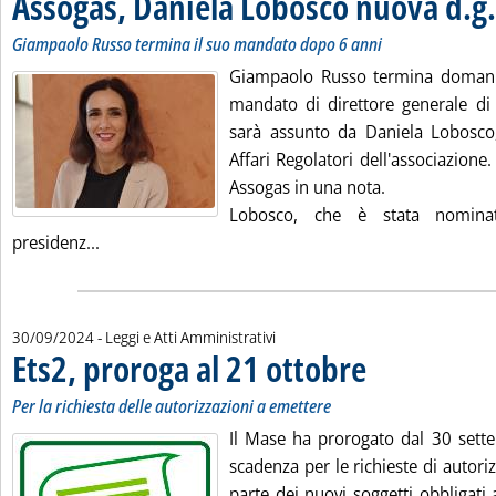
Assogas, Daniela Lobosco nuova d.g.
Giampaolo Russo termina il suo mandato dopo 6 anni
Giampaolo Russo termina domani 
mandato di direttore generale di 
sarà assunto da Daniela Lobosco,
Affari Regolatori dell'associazione.
Assogas in una nota.
Lobosco, che è stata nominat
Leggi tutta la notizia: 'Assogas, Daniela Lobosco n
presidenz...
30/09/2024
- Leggi e Atti Amministrativi
Ets2, proroga al 21 ottobre
. Sottotitolo: Per la rich
. Pubblicata lunedì 30 s
Per la richiesta delle autorizzazioni a emettere
Il Mase ha prorogato dal 30 sette
scadenza per le richieste di autor
parte dei nuovi soggetti obbligati 