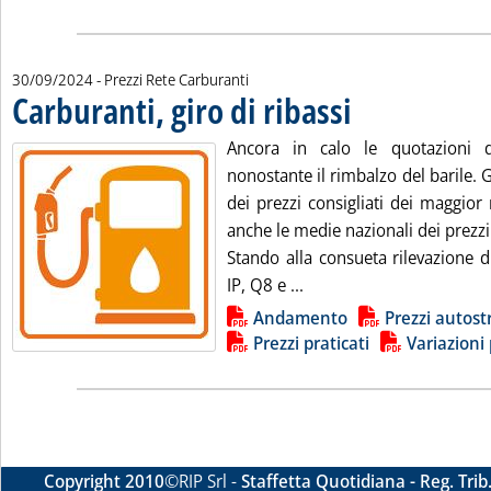
30/09/2024
- Prezzi Rete Carburanti
Carburanti, giro di ribassi
. Pubblicata lunedì 30 set
Ancora in calo le quotazioni de
nonostante il rimbalzo del barile. Gi
dei prezzi consigliati dei maggior
anche le medie nazionali dei prezzi
Stando alla consueta rilevazione d
Leggi tutta la notizia: 'C
IP, Q8 e ...
Lista allegati PDF alla notizia
Andamento
Prezzi autost
Prezzi praticati
Variazioni 
Copyright 2010
©RIP Srl -
Staffetta Quotidiana - Reg. Tri