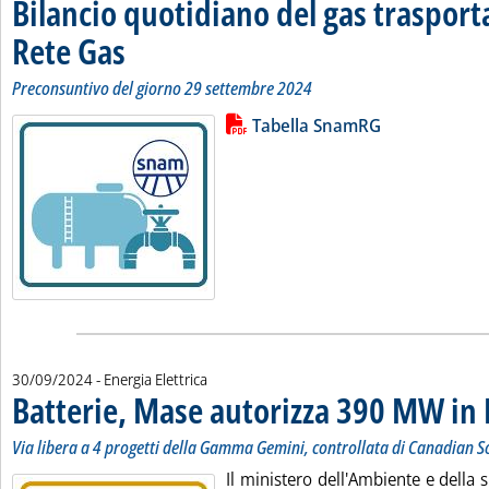
Bilancio quotidiano del gas traspor
Rete Gas
. Sottotitolo: Preconsuntivo del giorno 29 settembre 2024
. Pubblicata lunedì 30 settembre 2024 alle 11.47.
Preconsuntivo del giorno 29 settembre 2024
Lista allegati PDF alla notizia
Leggi tutta la notizia: 'Bilancio 
Tabella SnamRG
30/09/2024
- Energia Elettrica
Batterie, Mase autorizza 390 MW in 
Via libera a 4 progetti della Gamma Gemini, controllata di Canadian S
Il ministero dell'Ambiente e della 