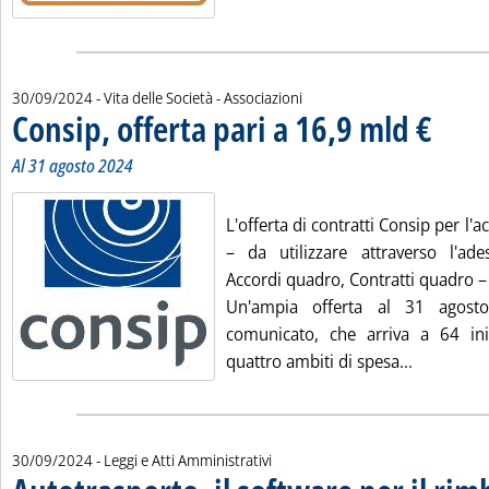
30/09/2024
- Vita delle Società - Associazioni
Consip, offerta pari a 16,9 mld €
. Sottotito
. Pubblicat
Al 31 agosto 2024
L'offerta di contratti Consip per l'a
– da utilizzare attraverso l'ad
Accordi quadro, Contratti quadro –
Un'ampia offerta al 31 agost
comunicato, che arriva a 64 inizi
Leggi tutt
quattro ambiti di spesa...
30/09/2024
- Leggi e Atti Amministrativi