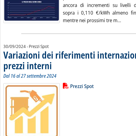
ancora di incrementi su livelli 
sopra i 0,110 €/kWh almeno fi
Leggi t
mentre nei prossimi tre m...
30/09/2024
- Prezzi Spot
Variazioni dei riferimenti internazio
prezzi interni
. Sottotitolo: Dal 16 al 27 settembre 2024
. Pubblicata lunedì 30 settembre 2024 alle 10.39.
Dal 16 al 27 settembre 2024
Lista allegati PDF alla notizia
Leggi tutta la notizia: 'Variazioni 
Prezzi Spot