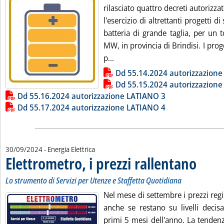
rilasciato quattro decreti autorizzat
l'esercizio di altrettanti progetti 
batteria di grande taglia, per un
MW, in provincia di Brindisi. I prog
Leggi tutta la notizia: 'Batter
p...
Lista allegati PDF alla notizia
Dd 55.14.2024 autorizzazion
Dd 55.15.2024 autorizzazion
Dd 55.16.2024 autorizzazione LATIANO 3
Dd 55.17.2024 autorizzazione LATIANO 4
30/09/2024
- Energia Elettrica
Elettrometro, i prezzi rallentano
. Sottotitol
. Pubblicat
Lo strumento di Servizi per Utenze e Staffetta Quotidiana
Nel mese di settembre i prezzi reg
anche se restano su livelli decisa
primi 5 mesi dell'anno. La tenden