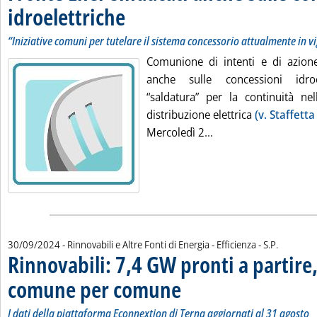
idroelettriche
. Sottotitolo: “Iniziative comuni per tutelare il sistema c
. Pubblicata lunedì 30 settembre 2024 alle 16.38.
“Iniziative comuni per tutelare il sistema concessorio attualmente in v
Comunione di intenti e di azione
anche sulle concessioni idro
“saldatura” per la continuità nell
distribuzione elettrica
(v. Staffett
Leggi tutta la notizi
Mercoledì 2...
di:
30/09/2024
- Rinnovabili e Altre Fonti di Energia - Efficienza -
S.P.
Rinnovabili: 7,4 GW pronti a partire
comune per comune
. Sottotitolo: I dati della piattaforma Ec
. Pubblicata lunedì 30 settembre 2024 al
I dati della piattaforma Econnextion di Terna aggiornati al 31 agosto