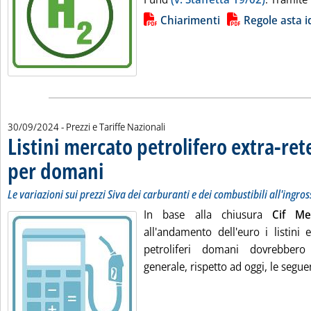
Lista allegati PDF alla notizia
Chiarimenti
Regole asta 
30/09/2024
- Prezzi e Tariffe Nazionali
Listini mercato petrolifero extra-ret
per domani
. Sottotitolo: Le variazioni sui prezzi Siva dei carburanti e dei c
. Pubblicata lunedì 30 settembre 2024 alle 9.19.
Le variazioni sui prezzi Siva dei carburanti e dei combustibili all'ingro
In base alla chiusura
Cif M
all'andamento dell'euro i listini 
petroliferi domani dovrebbero
generale, rispetto ad oggi, le seguen