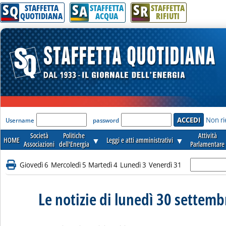
S
S
S
Q
A
R
STAFFETTA
STAFFETTA
STAFFETTA
QUOTIDIANA
ACQUA
RIFIUTI
'Modulo Login per accedere'
Non ri
Username
password
Società
Politiche
Attività
HOME
▼
Leggi e atti amministrativi
▼
Associazioni
dell'Energia
Parlamentare
Giovedì 6
Mercoledì 5
Martedì 4
Lunedì 3
Venerdì 31
Le notizie di lunedì 30 settem