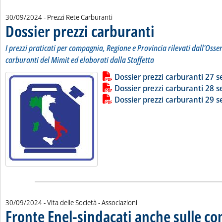
30/09/2024
- Prezzi Rete Carburanti
Dossier prezzi carburanti
. Sottotitolo: I prezzi pratic
. Pubblicata lunedì 30 sette
I prezzi praticati per compagnia, Regione e Provincia rilevati dall'Osse
carburanti del Mimit ed elaborati dalla Staffetta
Lista allegati PDF alla notizia
Leggi tutta la notizia: 'Dossier pr
Dossier prezzi carburanti 27 
Dossier prezzi carburanti 28 
Dossier prezzi carburanti 29 
30/09/2024
- Vita delle Società - Associazioni
Fronte Enel-sindacati anche sulle co