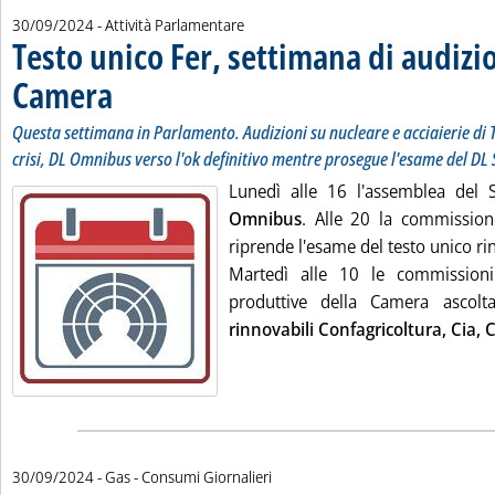
30/09/2024
- Attività Parlamentare
Testo unico Fer, settimana di audizio
Camera
. Sottotitolo: Questa settimana in Parlamento. Audizioni su nucleare e acc
. Pubblicata lunedì 30 settembre 2024 alle 12.4.
Questa settimana in Parlamento. Audizioni su nucleare e acciaierie di Te
crisi, DL Omnibus verso l'ok definitivo mentre prosegue l'esame del DL 
Lunedì alle 16 l'assemblea del
Omnibus
. Alle 20 la commission
riprende l'esame del testo unico rin
Martedì alle 10 le commissioni
produttive della Camera ascol
rinnovabili Confagricoltura, Cia, 
30/09/2024
- Gas - Consumi Giornalieri