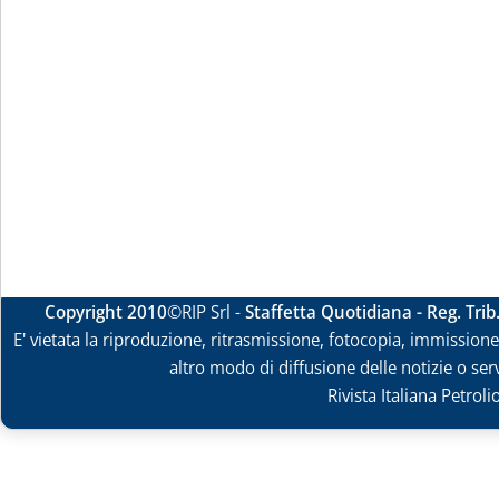
Copyright 2010
©RIP Srl -
Staffetta Quotidiana - Reg. Tri
E' vietata la riproduzione, ritrasmissione, fotocopia, immissione 
altro modo di diffusione delle notizie o ser
Rivista Italiana Petrol