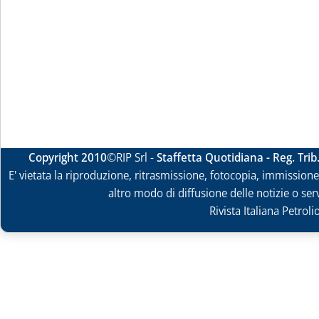
Copyright 2010
©RIP Srl -
Staffetta Quotidiana - Reg. Tri
E' vietata la riproduzione, ritrasmissione, fotocopia, immissione 
altro modo di diffusione delle notizie o ser
Rivista Italiana Petrol