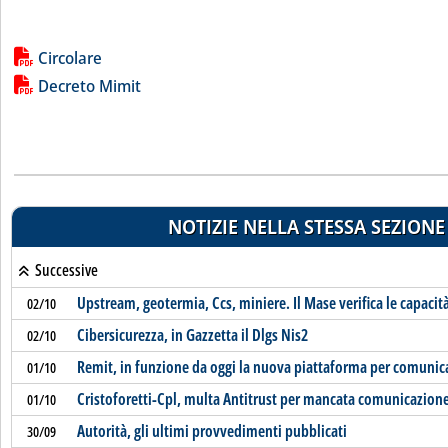
Lista allegati PDF alla notizia
Circolare
Decreto Mimit
NOTIZIE NELLA STESSA SEZIONE
Successive
Upstream, geotermia, Ccs, miniere. Il Mase verifica le capacit
02/10
Cibersicurezza, in Gazzetta il Dlgs Nis2
02/10
Remit, in funzione da oggi la nuova piattaforma per comunic
01/10
Cristoforetti-Cpl, multa Antitrust per mancata comunicazion
01/10
Autorità, gli ultimi provvedimenti pubblicati
30/09