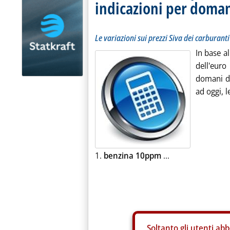
indicazioni per doma
Le variazioni sui prezzi Siva dei carburanti
In base a
dell'euro
domani do
ad oggi, l
1.
benzina 10ppm
...
Soltanto gli
utenti abb