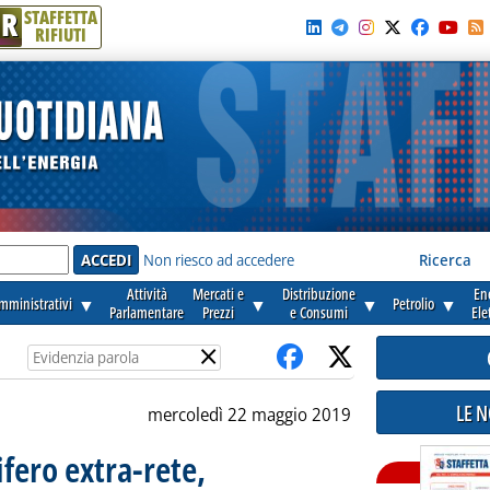
R
STAFFETTA
RIFIUTI
e'
Non riesco ad accedere
Ricerca
Attività
Mercati e
Distribuzione
En
amministrativi
▼
▼
▼
Petrolio
▼
Parlamentare
Prezzi
e Consumi
Ele
×
LE 
mercoledì 22 maggio 2019
ifero extra-rete,