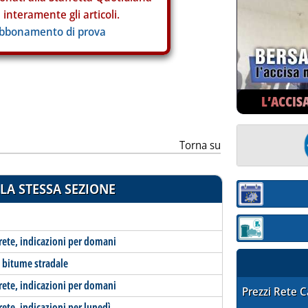
interamente gli articoli.
abbonamento di prova
L’ACCIS
Torna su
LA STESSA SEZIONE
Sezione:
Sezione: quotaz
-rete, indicazioni per domani
l bitume stradale
-rete, indicazioni per domani
STAFFETTA PRE
Prezzi Rete 
rete, indicazioni per lunedì