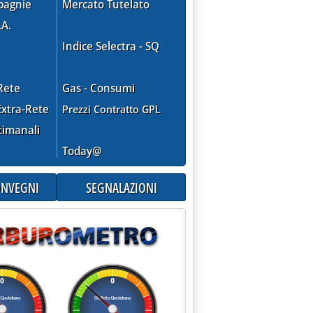
pagnie
Mercato Tutelato
.A.
Indice Selectra - SQ
Rete
Gas - Consumi
xtra-Rete
Prezzi Contratto GPL
timanali
Today@
CONVEGNI
SEGNALAZIONI