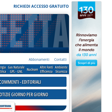
RICHIEDI ACCESSO GRATUITO
Abbonamenti
Contatti
ergia
Gas Naturale
Altre Fonti
Ambiente
Nucleare
ttrica
GPL - GNL
Efficienza
Sicurezza
COMMENTI - EDITORIALI
NOTIZIE GIORNO PER GIORNO