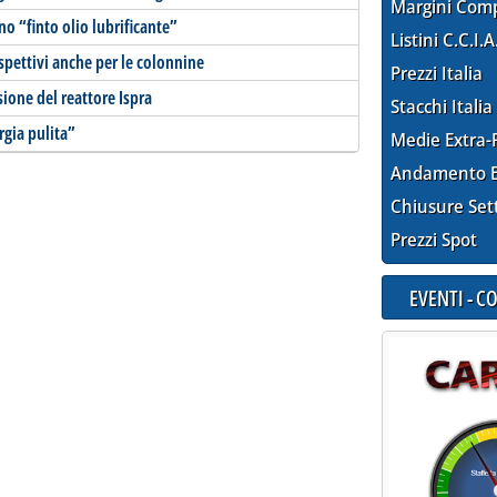
Margini Com
o “finto olio lubrificante”
Listini C.C.I.A
ispettivi anche per le colonnine
Prezzi Italia
sione del reattore Ispra
Stacchi Italia
rgia pulita”
Medie Extra-
Andamento E
Chiusure Set
Prezzi Spot
EVENTI - 