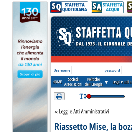
S
S
S
Attenzione! Esegui l'accesso per lèggere interamente la notizia.
Q
A
STAFFETTA
STAFFETTA
QUOTIDIANA
ACQUA
'Modulo Login per acceder
Username
password
Società
Politiche
HOME
▼
Leggi e atti 
Associazioni
dell'Energia
Leggi e Atti Amministrativi
Torna alla sezione
Riassetto Mise, la boz