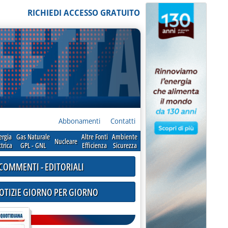
RICHIEDI ACCESSO GRATUITO
Abbonamenti
Contatti
ergia
Gas Naturale
Altre Fonti
Ambiente
Nucleare
ttrica
GPL - GNL
Efficienza
Sicurezza
COMMENTI - EDITORIALI
NOTIZIE GIORNO PER GIORNO