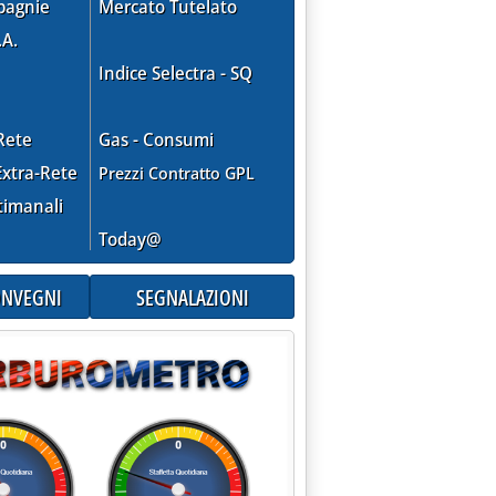
pagnie
Mercato Tutelato
.A.
Indice Selectra - SQ
Rete
Gas - Consumi
xtra-Rete
Prezzi Contratto GPL
timanali
Today@
CONVEGNI
SEGNALAZIONI