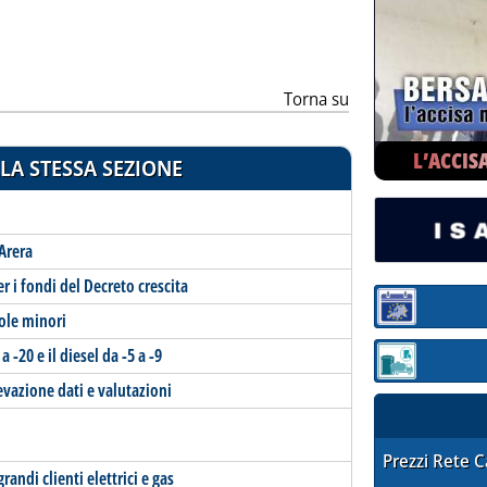
ia
Torna su
L’ACCIS
LA STESSA SEZIONE
'Arera
r i fondi del Decreto crescita
Sezione:
sole minori
a -20 e il diesel da -5 a -9
Sezione: quotaz
evazione dati e valutazioni
STAFFETTA PRE
Prezzi Rete 
andi clienti elettrici e gas