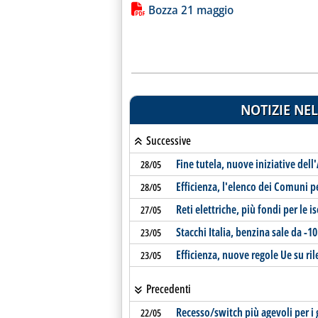
Lista allegati PDF alla notiz
Bozza 21 maggio
NOTIZIE NEL
Successive
Fine tutela, nuove iniziative dell
28/05
Efficienza, l'elenco dei Comuni pe
28/05
Reti elettriche, più fondi per le i
27/05
Stacchi Italia, benzina sale da -10 
23/05
Efficienza, nuove regole Ue su ril
23/05
Precedenti
Recesso/switch più agevoli per i gr
22/05