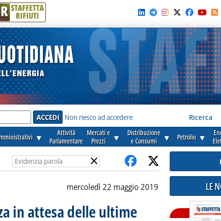
R
STAFFETTA
RIFIUTI
e'
Non riesco ad accedere
Ricerca
Attività
Mercati e
Distribuzione
En
amministrativi
▼
▼
▼
Petrolio
▼
Parlamentare
Prezzi
e Consumi
Ele
×
LE 
mercoledì 22 maggio 2019
za in attesa delle ultime