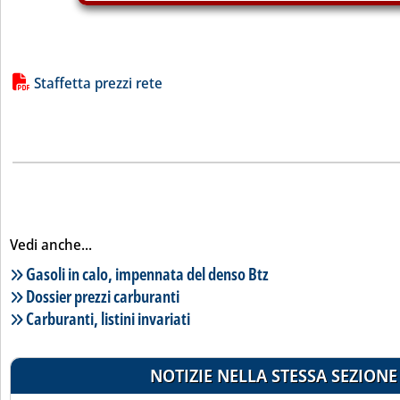
Lista allegati PDF alla notizia
Staffetta prezzi rete
Vedi anche...
Lista notizie correlate
Gasoli in calo, impennata del denso Btz
Dossier prezzi carburanti
Carburanti, listini invariati
NOTIZIE NELLA STESSA SEZIONE