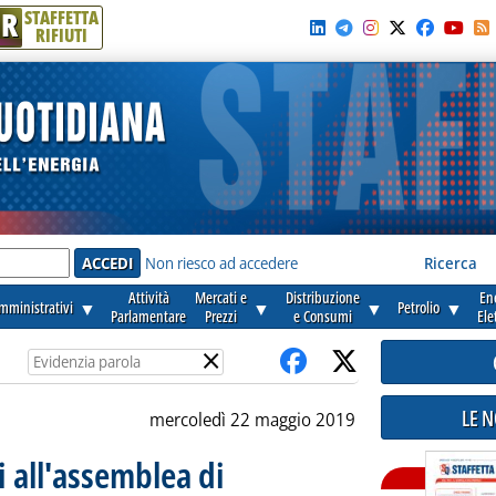
R
STAFFETTA
RIFIUTI
e'
Non riesco ad accedere
Ricerca
Attività
Mercati e
Distribuzione
En
amministrativi
▼
▼
▼
Petrolio
▼
Parlamentare
Prezzi
e Consumi
Ele
×
LE 
mercoledì 22 maggio 2019
i all'assemblea di