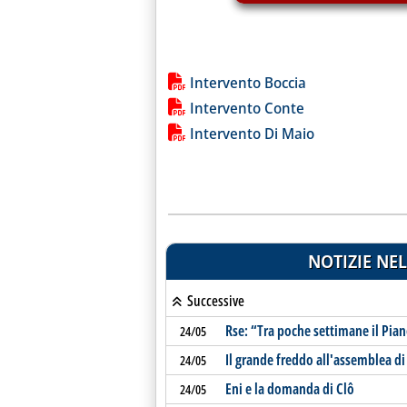
Lista allegati PDF alla notiz
Intervento Boccia
Intervento Conte
Intervento Di Maio
NOTIZIE NEL
Successive
Rse: “Tra poche settimane il Piano
24/05
Il grande freddo all'assemblea di
24/05
Eni e la domanda di Clô
24/05