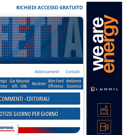
RICHIEDI ACCESSO GRATUITO
Abbonamenti
Contatti
ergia
Gas Naturale
Altre Fonti
Ambiente
Nucleare
ttrica
GPL - GNL
Efficienza
Sicurezza
COMMENTI - EDITORIALI
NOTIZIE GIORNO PER GIORNO