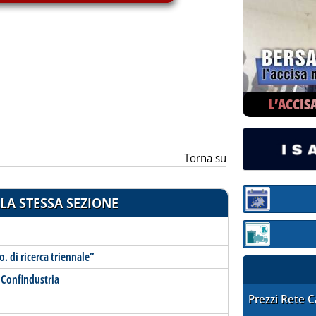
ia
L’ACCIS
Torna su
LA STESSA SEZIONE
Sezione:
Sezione: quotaz
. di ricerca triennale”
 Confindustria
STAFFETTA PRE
Prezzi Rete 