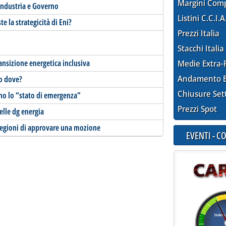
Margini Com
findustria e Governo
Listini C.C.I.A
e la strategicità di Eni?
Prezzi Italia
Stacchi Italia
transizione energetica inclusiva
Medie Extra-
Andamento E
so dove?
Chiusure Set
rno lo “stato di emergenza”
Prezzi Spot
elle dg energia
egioni di approvare una mozione
EVENTI - 