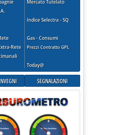
pagnie
Mercato Tutelato
.A.
Indice Selectra - SQ
Rete
Gas - Consumi
xtra-Rete
Prezzi Contratto GPL
timanali
Today@
CONVEGNI
SEGNALAZIONI