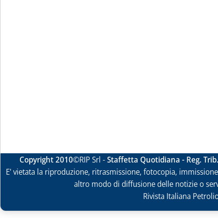
Copyright 2010
©RIP Srl -
Staffetta Quotidiana - Reg. Tri
E' vietata la riproduzione, ritrasmissione, fotocopia, immissione 
altro modo di diffusione delle notizie o ser
Rivista Italiana Petrol