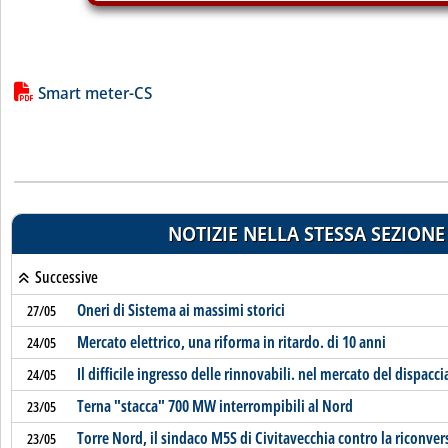
Lista allegati PDF alla notizia
Smart meter-CS
NOTIZIE NELLA STESSA SEZIONE
Successive
Oneri di Sistema ai massimi storici
27/05
Mercato elettrico, una riforma in ritardo. di 10 anni
24/05
Il difficile ingresso delle rinnovabili. nel mercato del dispac
24/05
Terna "stacca" 700 MW interrompibili al Nord
23/05
Torre Nord, il sindaco M5S di Civitavecchia contro la riconver
23/05