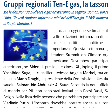
Gruppi regionali Ten-E gas, la tass
Ma le decisioni su nucleare e gas arriveranno in seguito. Domani Borrel
Libia. Giovedì riunione informale ministri dell'Energia. Il 265° numer
di Sergio Matalucci
Iniziano oggi due settimane fit
livelli: relazioni internazionali
anche dibattiti su politiche 
importanza. Questa settimana, g
Leaders Summit on Climate
or
americano. Dovrebbero parteciparv
americano
Joe Biden
, il presidente cinese
Xi Jinping
, il pri
Yoshihide Suga
, la cancelliera tedesca
Angela Merkel
, ma an
italiano
Mario Draghi
, la presidente della Commissione
Ursula
saudita
Salman bin Abdulaziz Al Saud
. Secondo la nota uffici
al mondo per PIL non sono stati invitati solo Paesi Bassi, S
Belgio. Nella lista delle persone che potrebbero partecipare an
Vladimir Putin
. L'incontro dovrebbe portare anche alla c