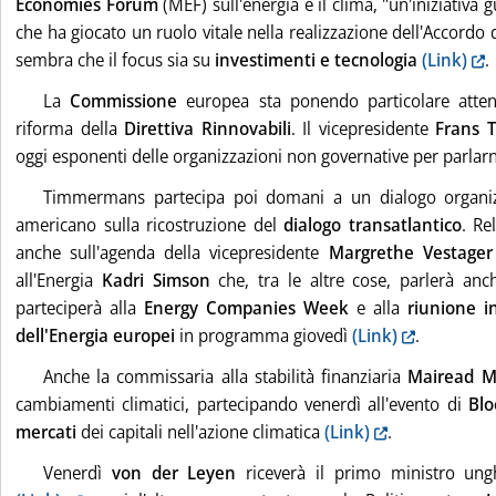
Economies Forum
(MEF) sull'energia e il clima, "un'iniziativa g
che ha giocato un ruolo vitale nella realizzazione dell'Accordo
sembra che il focus sia su
investimenti e tecnologia
(Link)
.
La
Commissione
europea sta ponendo particolare atten
riforma della
Direttiva Rinnovabili
. Il vicepresidente
Frans 
oggi esponenti delle organizzazioni non governative per parlar
Timmermans partecipa poi domani a un dialogo organi
americano sulla ricostruzione del
dialogo transatlantico
. Re
anche sull'agenda della vicepresidente
Margrethe Vestage
all'Energia
Kadri Simson
che, tra le altre cose, parlerà anch
parteciperà alla
Energy Companies Week
e alla
riunione i
dell'Energia europei
in programma giovedì
(Link)
.
Anche la commissaria alla stabilità finanziaria
Mairead M
cambiamenti climatici, partecipando venerdì all'evento di
Bl
mercati
dei capitali nell'azione climatica
(Link)
.
Venerdì
von der Leyen
riceverà il primo ministro un