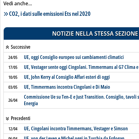
Vedi anche...
Lista notizie correlate
CO2, i dati sulle emissioni Ets nel 2020
NOTIZIE NELLA STESSA SEZIONE
Successive
UE, oggi Consiglio europeo sui cambiamenti climatici
24/05
UE, Vestager sente oggi Cingolani. Timmermans al G7 Clima 
17/05
UE, John Kerry al Consiglio Affari esteri di oggi
10/05
UE, Timmermans incontra Cingolani e Di Maio
03/05
Commissione Ue su Ten-E e Just Transition. Consiglio, tavoli 
26/04
Energia
Precedenti
UE, Cingolani incontra Timmermans, Vestager e Simson
12/04
UE, von der Leyen e Michel oggi in Turchia da Erdogan
06/04