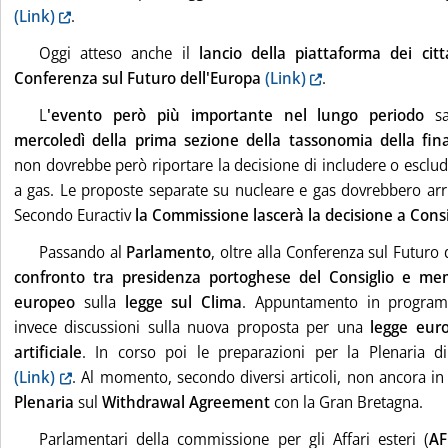
(Link)
.
Oggi atteso anche il
lancio della piattaforma dei citt
Conferenza sul Futuro dell'Europa
(Link)
.
L
'evento però più importante nel lungo periodo
sa
mercoledì della prima sezione della tassonomia della fin
non dovrebbe però riportare la decisione di includere o esclude
a gas. Le proposte separate su nucleare e gas dovrebbero arr
Secondo Euractiv
la Commissione lascerà la decisione a Cons
Passando al
Parlamento
, oltre alla Conferenza sul Futuro d
confronto tra presidenza portoghese del Consiglio e me
europeo
sulla
legge sul Clima
. Appuntamento in program
invece discussioni sulla nuova proposta per una
legge euro
artificiale
. In corso poi le preparazioni per la Plenaria d
(Link)
. Al momento, secondo diversi articoli, non ancora in
Plenaria
sul
Withdrawal Agreement
con la Gran Bretagna.
Parlamentari della commissione per gli Affari esteri (
AF