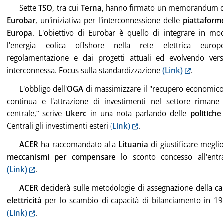
Sette
TSO
, tra cui
Terna
, hanno firmato un memorandum d'in
Eurobar
, un'iniziativa per l'interconnessione delle
piattaform
Europa
. L'obiettivo di Eurobar è quello di integrare in mod
l'energia eolica offshore nella rete elettrica europ
regolamentazione e dai progetti attuali ed evolvendo ver
interconnessa. Focus sulla standardizzazione
(Link)
.
L'obbligo dell'
OGA
di massimizzare il "recupero economico 
continua e l'attrazione di investimenti nel settore rimane 
centrale,” scrive
Ukerc
in una nota parlando delle
politiche
Centrali gli investimenti esteri
(Link)
.
ACER
ha raccomandato alla
Lituania
di giustificare megli
meccanismi per compensare
lo sconto concesso all'ent
(Link)
.
ACER
deciderà sulle metodologie di assegnazione della
ca
elettricità
per lo scambio di capacità di bilanciamento in 19
(Link)
.