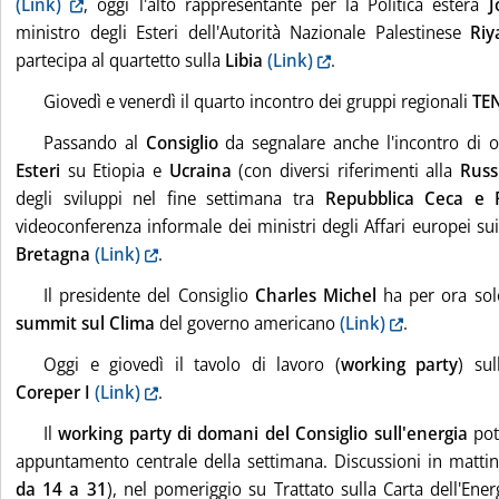
(Link)
, oggi l'alto rappresentante per la Politica estera
J
ministro degli Esteri dell'Autorità Nazionale Palestinese
Riy
partecipa al quartetto sulla
Libia
(Link)
.
Giovedì e venerdì il quarto incontro dei gruppi regionali
TEN
Passando al
Consiglio
da segnalare anche l'incontro di o
Esteri
su Etiopia e
Ucraina
(con diversi riferimenti alla
Russ
degli sviluppi nel fine settimana tra
Repubblica Ceca e 
videoconferenza informale dei ministri degli Affari europei su
Bretagna
(Link)
.
Il presidente del Consiglio
Charles Michel
ha per ora solo
summit sul Clima
del governo americano
(Link)
.
Oggi e giovedì il tavolo di lavoro (
working party
) su
Coreper I
(Link)
.
Il
working party di domani del Consiglio sull'energia
pot
appuntamento centrale della settimana. Discussioni in matti
da 14 a 31
), nel pomeriggio su Trattato sulla Carta dell'Ener