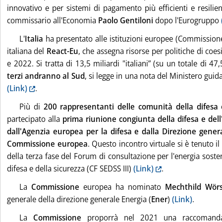
innovativo e per sistemi di pagamento più efficienti e resilie
commissario all'Economia
Paolo Gentiloni
dopo l'Eurogruppo
L'
Italia
ha presentato alle istituzioni europee (Commissio
italiana del
React-Eu
, che assegna risorse per politiche di coe
e 2022. Si tratta di 13,5 miliardi "italiani” (su un totale di 47,
terzi andranno al Sud
, si legge in una nota del Ministero gui
(Link)
.
Più di
200 rappresentanti delle comunità della difesa 
partecipato alla
prima riunione congiunta della difesa e dell
dall'Agenzia europea per la difesa e dalla Direzione genera
Commissione europea
. Questo incontro virtuale si è tenuto il
della terza fase del Forum di consultazione per l'energia sosten
difesa e della sicurezza (CF SEDSS III)
(Link)
.
La
Commissione
europea ha nominato
Mechthild Wörs
generale della direzione generale Energia (
Ener
)
(Link)
.
La
Commissione
proporrà nel 2021 una raccomandaz