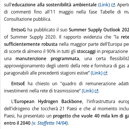
sull'
educazione alla sostenibilità ambientale
(Link)
. Apert
di commenti fino all'11 maggio nella fase Tabelle di ma
Consultazione pubblica.
EntsoG
ha pubblicato il suo
Summer Supply Outlook 20
of Summer Supply 2020. Il rapporto evidenzia che "la
ret
sufficientemente robusta
nella maggior parte dell'Europa per
di scorte di almeno il 90% in tutti gli
stoccaggi
in preparazione 
una
manutenzione programmata
, una certa flessibilit
approvvigionamento degli utenti della rete e fornitura di gas al
paragonabili alle precedenti stagioni estive”
(Link)
.
EntsoE
ha chiesto un "quadro di remunerazione adatto
investimenti nella rete di trasmissione”
(Link)
.
L'
European Hydrogen Backbone
, l'infrastruttura eur
dell'idrogeno che toccherà 21 Paesi e che al momento incl
Paesi, ha presentato un
progetto che vuole 40 mila km di ga
entro il 2040
(v. Staffetta 14/04)
.