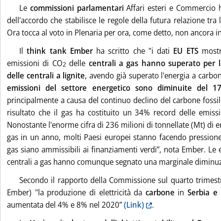
Le
commissioni parlamentari
Affari esteri e Commercio 
dell'accordo che stabilisce le regole della futura relazione tra 
Ora tocca al voto in Plenaria per ora, come detto, non ancora i
Il
think tank Ember
ha scritto che "i dati
EU ETS
most
emissioni di CO
delle
centrali a gas hanno superato per l
2
delle centrali a lignite
, avendo già superato l'energia a carbon
emissioni del settore energetico sono diminuite del 1
principalmente a causa del continuo declino del carbone fossile 
risultato che il gas ha costituito un 34% record delle emissio
Nonostante l'enorme cifra di 236 milioni di tonnellate (Mt) di e
gas in un anno, molti Paesi europei stanno facendo pressione 
gas siano ammissibili ai finanziamenti verdi”, nota Ember. Le 
centrali a gas hanno comunque segnato una marginale diminu
Secondo il rapporto della Commissione sul quarto trimestr
Ember) "la produzione di elettricità da
carbone
in
Serbia e
aumentata del 4% e 8% nel 2020”
(Link)
.