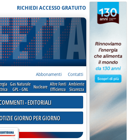
RICHIEDI ACCESSO GRATUITO
Abbonamenti
Contatti
ergia
Gas Naturale
Altre Fonti
Ambiente
Nucleare
ttrica
GPL - GNL
Efficienza
Sicurezza
COMMENTI - EDITORIALI
NOTIZIE GIORNO PER GIORNO