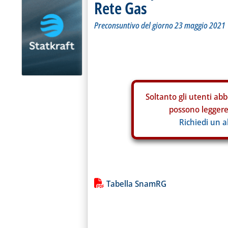
Rete Gas
Preconsuntivo del giorno 23 maggio 2021
Soltanto gli
utenti abb
possono leggere 
Richiedi un 
Lista allegati PDF alla notiz
Tabella SnamRG