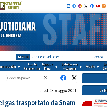
R
STAFFETTA
RIFIUTI
e'
Non riesco ad accedere
Ricerca
Attività
Mercati e
Distribuzione
En
amministrativi
▼
▼
▼
Petrolio
▼
Parlamentare
Prezzi
e Consumi
Ele
×
LE 
lunedì 24 maggio 2021
el gas trasportato da Snam