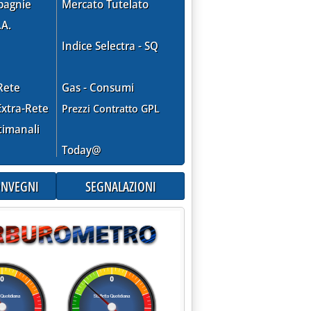
pagnie
Mercato Tutelato
.A.
Indice Selectra - SQ
Rete
Gas - Consumi
xtra-Rete
Prezzi Contratto GPL
timanali
Today@
CONVEGNI
SEGNALAZIONI