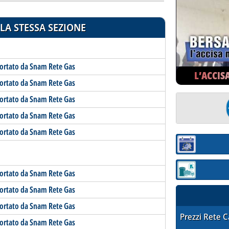
LA STESSA SEZIONE
portato da Snam Rete Gas
L’ACCIS
portato da Snam Rete Gas
portato da Snam Rete Gas
portato da Snam Rete Gas
portato da Snam Rete Gas
Sezione:
portato da Snam Rete Gas
Sezione: quotaz
portato da Snam Rete Gas
portato da Snam Rete Gas
STAFFETTA PRE
Prezzi Rete 
portato da Snam Rete Gas