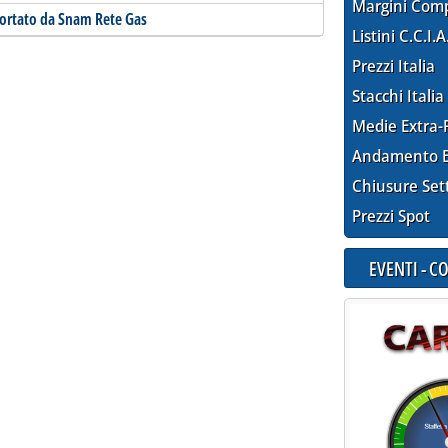
Margini Com
portato da Snam Rete Gas
Listini C.C.I.A
Prezzi Italia
Stacchi Italia
Medie Extra-
Andamento E
Chiusure Set
Prezzi Spot
EVENTI - 