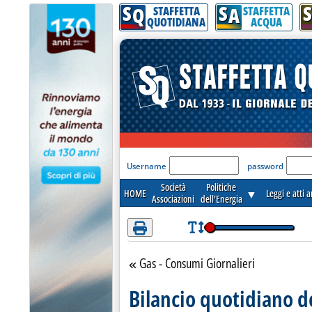
S
S
S
Attenzione! Esegui l'accesso per lèggere interamente la notizia.
Q
A
STAFFETTA
STAFFETTA
QUOTIDIANA
ACQUA
'Modulo Login per acceder
Username
password
Società
Politiche
HOME
▼
Leggi e atti 
Associazioni
dell'Energia
Gas - Consumi Giornalieri
Torna alla sezione
Bilancio quotidiano d