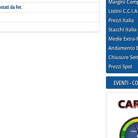
Margini Com
ntati da Fer.
Listini C.C.I.A
Prezzi Italia
Stacchi Italia
Medie Extra-
Andamento E
Chiusure Set
Prezzi Spot
EVENTI - 