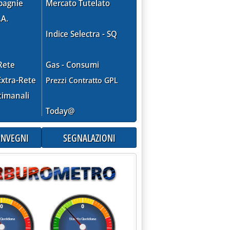
pagnie
Mercato Tutelato
.A.
Indice Selectra - SQ
Rete
Gas - Consumi
xtra-Rete
Prezzi Contratto GPL
timanali
Today@
CONVEGNI
SEGNALAZIONI