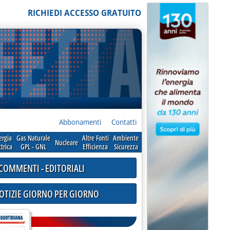
RICHIEDI ACCESSO GRATUITO
Abbonamenti
Contatti
ergia
Gas Naturale
Altre Fonti
Ambiente
Nucleare
ttrica
GPL - GNL
Efficienza
Sicurezza
COMMENTI - EDITORIALI
NOTIZIE GIORNO PER GIORNO