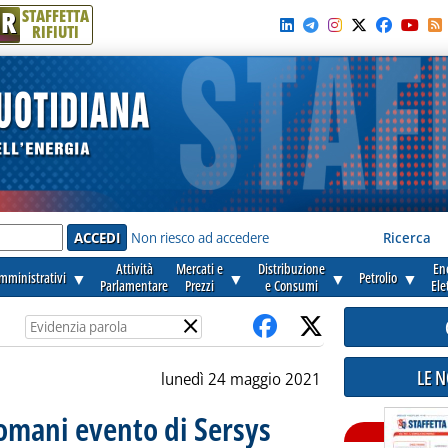
R
STAFFETTA
RIFIUTI
e'
Non riesco ad accedere
Ricerca
Attività
Mercati e
Distribuzione
En
amministrativi
▼
▼
▼
Petrolio
▼
Parlamentare
Prezzi
e Consumi
Ele
×
LE 
lunedì 24 maggio 2021
omani evento di Sersys