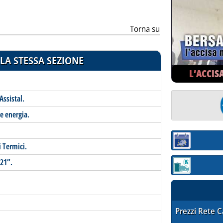
Torna su
LA STESSA SEZIONE
L’ACCIS
Assistal.
e energia.
Sezione:
 Termici.
21”.
Sezione: quotaz
STAFFETTA PRE
Prezzi Rete 