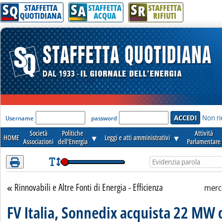
S
S
S
Attenzione! Esegui l'accesso per lèggere interamente la notizia.
Q
A
R
STAFFETTA
STAFFETTA
STAFFETTA
QUOTIDIANA
ACQUA
RIFIUTI
'Modulo Login per accedere'
Non ri
Username
password
Società
Politiche
Attività
HOME
▼
Leggi e atti amministrativi
▼
Associazioni
dell'Energia
Parlamentare
Rinnovabili e Altre Fonti di Energia - Efficienza
Torna alla sezione
merc
FV Italia, Sonnedix acquista 22 MW 