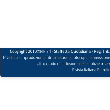
Copyright 2010
©RIP Srl -
Staffetta Quotidiana - Reg. Tri
E' vietata la riproduzione, ritrasmissione, fotocopia, immissione 
altro modo di diffusione delle notizie o ser
Rivista Italiana Petrol