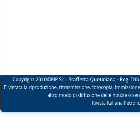
Copyright 2010
©RIP Srl -
Staffetta Quotidiana - Reg. Tri
E' vietata la riproduzione, ritrasmissione, fotocopia, immissione 
altro modo di diffusione delle notizie o ser
Rivista Italiana Petrol