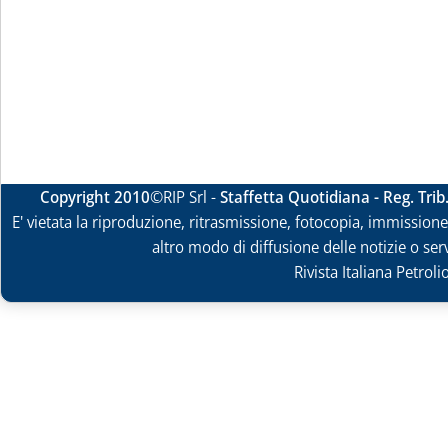
Copyright 2010
©RIP Srl -
Staffetta Quotidiana - Reg. Tri
E' vietata la riproduzione, ritrasmissione, fotocopia, immissione 
altro modo di diffusione delle notizie o ser
Rivista Italiana Petrol