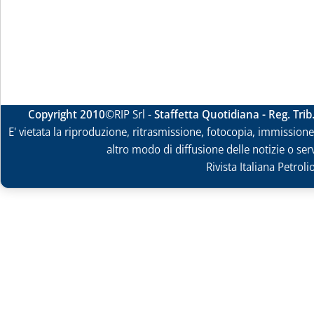
Copyright 2010
©RIP Srl -
Staffetta Quotidiana - Reg. Tri
E' vietata la riproduzione, ritrasmissione, fotocopia, immissione 
altro modo di diffusione delle notizie o ser
Rivista Italiana Petrol