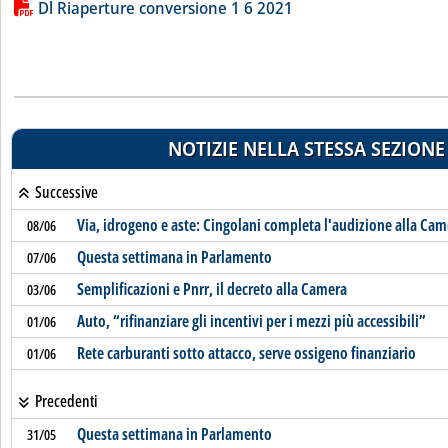
Lista allegati PDF alla notizia
Dl Riaperture conversione 1 6 2021
NOTIZIE NELLA STESSA SEZIONE
Successive
Via, idrogeno e aste: Cingolani completa l'audizione alla Cam
08/06
Questa settimana in Parlamento
07/06
Semplificazioni e Pnrr, il decreto alla Camera
03/06
Auto, “rifinanziare gli incentivi per i mezzi più accessibili”
01/06
Rete carburanti sotto attacco, serve ossigeno finanziario
01/06
Precedenti
Questa settimana in Parlamento
31/05