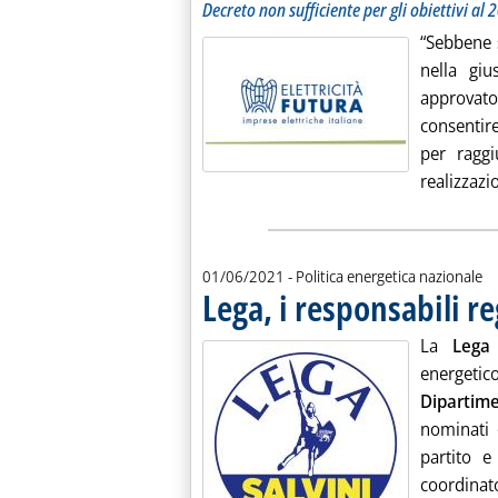
Decreto non sufficiente per gli obiettivi al 
“Sebbene 
nella giu
approvat
consentir
per raggi
realizzazi
01/06/2021
- Politica energetica nazionale
Lega, i responsabili re
La
Lega
energeti
Dipartim
nominati 
partito e
coordinato