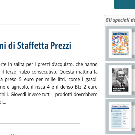
Gli speciali d
ni di Staffetta Prezzi
. Sottotitolo: Rilevazione n. 43 dell'1 giugno
. Pubblicata martedì 01 giugno 2021 alle 16.
te in salita per i prezzi d'acquisto, che hanno
 il terzo rialzo consecutivo. Questa mattina la
a preso 5 euro per mille litri, come i gasoli
ne e agricolo, il risca 4 e il denso Btz 2 euro
chili. Giovedì invece tutti i prodotti dovrebbero
Leggi tutta la notizia: 'Extra-rete: le rilevazioni di Staffetta P
i...
ia