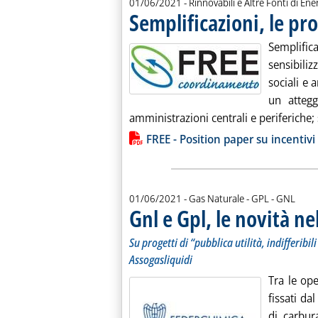
01/06/2021
- Rinnovabili e Altre Fonti di Ener
Semplificazioni, le pr
Semplifi
sensibiliz
sociali e 
un attegg
amministrazioni centrali e periferiche; s
Lista allegati PDF alla notiz
FREE - Position paper su incentivi
01/06/2021
- Gas Naturale - GPL - GNL
Gnl e Gpl, le novità ne
Su progetti di “pubblica utilità, indifferibi
Assogasliquidi
Tra le ope
fissati da
di carbur