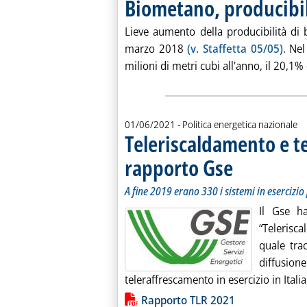
Biometano, producibil
Lieve aumento della producibilità 
marzo 2018
(v. Staffetta 05/05)
. Ne
milioni di metri cubi all'anno, il 20,1%
01/06/2021
- Politica energetica nazionale
Teleriscaldamento e te
rapporto Gse
. Sottotitolo: A fine 2
. Pubblicata martedì 0
A fine 2019 erano 330 i sistemi in esercizi
Il Gse ha
“Telerisc
quale trac
diffusio
teleraffrescamento in esercizio in Itali
Lista allegati PDF alla notiz
Rapporto TLR 2021