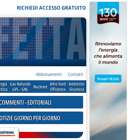
RICHIEDI ACCESSO GRATUITO
Abbonamenti
Contatti
ergia
Gas Naturale
Altre Fonti
Ambiente
Nucleare
ttrica
GPL - GNL
Efficienza
Sicurezza
COMMENTI - EDITORIALI
NOTIZIE GIORNO PER GIORNO