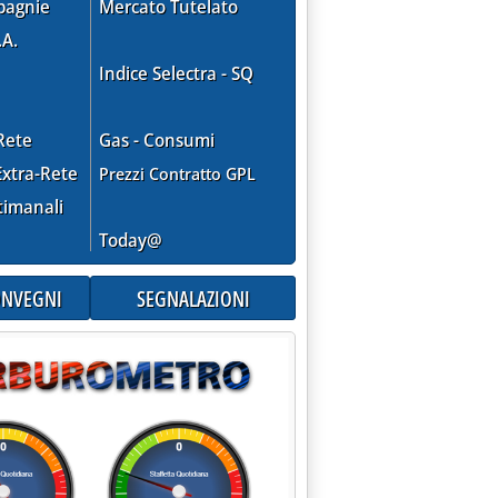
6.50.
pagnie
Mercato Tutelato
.A.
Indice Selectra - SQ
lità in lieve aumento '
Rete
Gas - Consumi
xtra-Rete
Prezzi Contratto GPL
timanali
Today@
CONVEGNI
SEGNALAZIONI
ia: 'Teleriscaldamento e teleraffrescamento, il rapporto Gse'