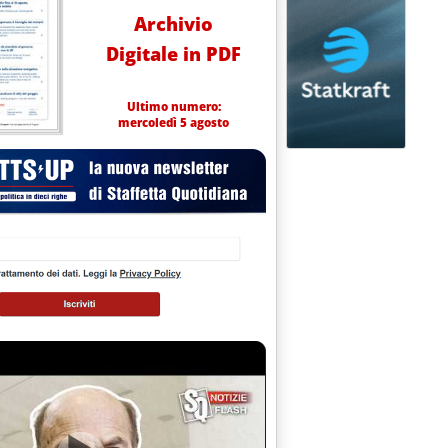
Archivio
Digitale in PDF
rocedere con l'elenco venditori
Ultimo numero:
mercoledì 5 agosto
isegnare il mercato”'