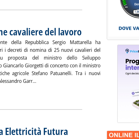
e cavaliere del lavoro
. Pubblicata martedì 01 giugno 2021 al
ente della Repubblica Sergio Mattarella ha
ri i decreti di nomina di 25 nuovi cavalieri del
su proposta del ministro dello Sviluppo
Giancarlo Giorgetti di concerto con il ministro
itiche agricole Stefano Patuanelli. Tra i nuovi
Leggi tutta la notizia: 'Erg, Alessandro Garrone
 Alessandro Garr...
 Elettricità Futura
. Sottotitolo: Decreto non sufficiente per gli obiet
. Pubblicata martedì 01 giugno 2021 alle 16.22.