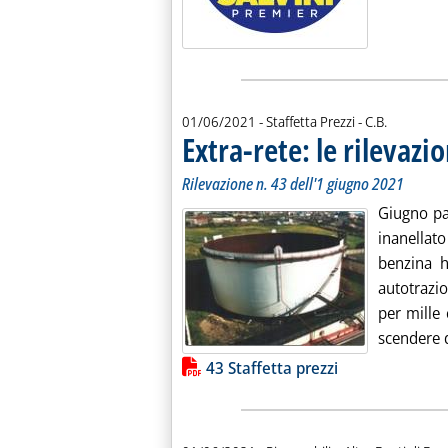
di:
01/06/2021
- Staffetta Prezzi -
C.B.
Extra-rete: le rilevazio
Rilevazione n. 43 dell'1 giugno 2021
Giugno par
inanellato
benzina h
autotrazio
per mille 
scendere d
Lista allegati PDF alla notiz
43 Staffetta prezzi