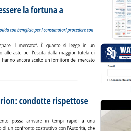
essere la fortuna a
 Sottotitolo: Illumia: possibile creare una concorrenza solida con beneficio per i consumatori p
 Pubblicata martedì 01 giugno 2021 alle 18.24.
solida con beneficio per i consumatori procedere con
gnare il mercato”. È quanto si legge in un
 alle aste per l'uscita dalla maggior tutela di
n hanno ancora scelto un fornitore del mercato
gi tutta la notizia: 'Fine tutela, “non può essere la fortuna a d
 Erion: condotte rispettose
tedì 01 giugno 2021 alle 17.31.
mento possa arrivare in tempi rapidi a una
 di un confronto costruttivo con l'Autorità, che