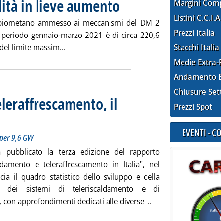
ità in lieve aumento
. Pubblicata martedì 01 giugno 2021 alle 1
Margini Com
Listini C.C.I.A
di biometano ammesso ai meccanismi del DM 2
Prezzi Italia
l periodo gennaio-marzo 2021 è di circa 220,6
Leggi tutta la notizia: 'Biometano, producibi
 del limite massim...
Stacchi Italia
Medie Extra-
Andamento E
Chiusure Set
leraffrescamento, il
Prezzi Spot
019 erano 330 i sistemi in esercizio per 9,6 GW
1 giugno 2021 alle 16.46.
EVENTI - 
o per 9,6 GW
 pubblicato la terza edizione del rapporto
aldamento e teleraffrescamento in Italia", nel
cia il quadro statistico dello sviluppo e della
ne dei sistemi di teleriscaldamento e di
Leggi tutta la notiz
a, con approfondimenti dedicati alle diverse ...
ia