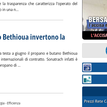
e la trasparenza che caratterizza l'operato del
Leggi tutta la notizia: 'Istruttoria Antitrust, Erion:
o in una n...
 Bethioua invertono la
L’ACCIS
 01 giugno 2021 alle 17.22.
la testa a giugno il propano e butano Bethioua
 internazionali di contratto. Sonatrach infatti è
Leggi tutta la notizia: 'Gpl, propano e butano Beth
propano di ...
Sezione:
Sezione: quotaz
STAFFETTA PRE
Prezzi Rete 
gia - Efficienza