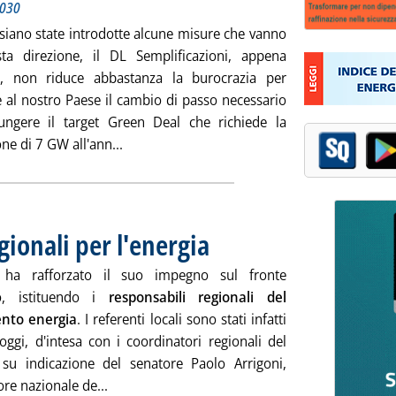
2030
siano state introdotte alcune misure che vanno
sta direzione, il DL Semplificazioni, appena
o, non riduce abbastanza la burocrazia per
e al nostro Paese il cambio di passo necessario
ungere il target Green Deal che richiede la
Leggi tutta la notizia: 'Semplificazioni, delu
one di 7 GW all'ann...
gionali per l'energia
. Pubblicata martedì 01 giugno 2021 alle 16.
ha rafforzato il suo impegno sul fronte
co, istituendo i
responsabili regionali del
ento energia
. I referenti locali sono stati infatti
oggi, d'intesa con i coordinatori regionali del
 su indicazione del senatore Paolo Arrigoni,
Leggi tutta la notizia: 'Lega, i responsabili reg
re nazionale de...