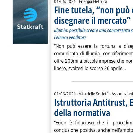
01/06/2021
- Energia Elettrica
Fine tutela, “non può 
disegnare il mercato”
.
.
Illumia: possibile creare una concorrenza 
l'elenco venditori
“Non può essere la fortuna a dise
comunicato di Illumia, con riferimento
oltre 200mila piccole imprese che no
Leg
libero, svoltesi lo scorso 26 aprile...
01/06/2021
- Vita delle Società - Associazioni
Istruttoria Antitrust,
della normativa
. Pubblicata mar
“Erion è fiducioso che il procedi
conclusione positiva, anche nell'ambito