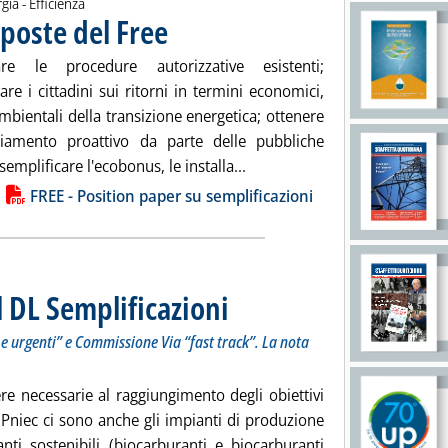
gia - Efficienza
oposte del Free
. Pubblicata martedì 01 giugno 2021 alle 15.48.
care le procedure autorizzative esistenti;
zare i cittadini sui ritorni in termini economici,
ambientali della transizione energetica; ottenere
iamento proattivo da parte delle pubbliche
Leggi tutta la notizia: 'Sempl
emplificare l'ecobonus, le installa...
ia
FREE - Position paper su semplificazioni
l DL Semplificazioni
. Sottotitolo: Su progetti di “pubblica utilità, 
. Pubblicata martedì 01 giugno 2021 alle 15.4
li e urgenti” e Commissione Via “fast track”. La nota
re necessarie al raggiungimento degli obiettivi
l Pniec ci sono anche gli impianti di produzione
anti sostenibili (biocarburanti e biocarburanti