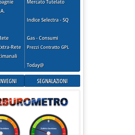
pagnie
Mercato Tutelato
.A.
Indice Selectra - SQ
Rete
Gas - Consumi
xtra-Rete
Prezzi Contratto GPL
timanali
Today@
CONVEGNI
SEGNALAZIONI