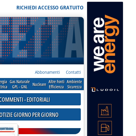
RICHIEDI ACCESSO GRATUITO
Abbonamenti
Contatti
ergia
Gas Naturale
Altre Fonti
Ambiente
Nucleare
ttrica
GPL - GNL
Efficienza
Sicurezza
COMMENTI - EDITORIALI
NOTIZIE GIORNO PER GIORNO