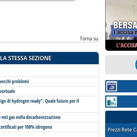
Torna su
L’ACCIS
LA STESSA SEZIONE
 vecchi problemi
Sezione:
 portuale
igo di hydrogen ready”. Quale futuro per il
Sezione: quotaz
e reti gas nella decarbonizzazione
certificati per 100% idrogeno
STAFFETTA PRE
Prezzi Rete 