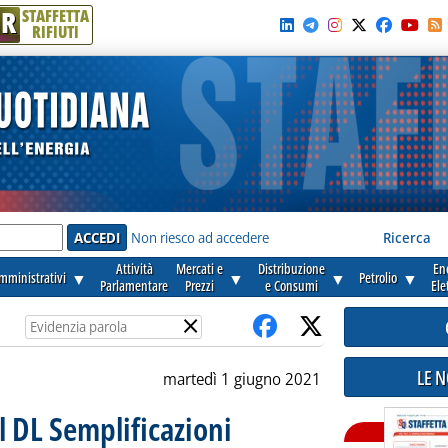
R
STAFFETTA
RIFIUTI
e'
Non riesco ad accedere
Ricerca
Attività
Mercati e
Distribuzione
En
amministrativi
▼
▼
▼
Petrolio
▼
Parlamentare
Prezzi
e Consumi
Ele
×
LE 
martedì 1 giugno 2021
el DL Semplificazioni