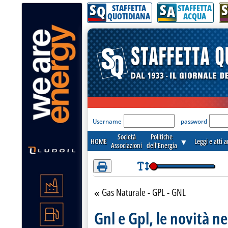
S
S
S
Attenzione! Esegui l'accesso per lèggere interamente la notizia.
Q
A
STAFFETTA
STAFFETTA
QUOTIDIANA
ACQUA
'Modulo Login per acceder
Username
password
Società
Politiche
HOME
▼
Leggi e atti 
Associazioni
dell'Energia
Gas Naturale - GPL - GNL
Torna alla sezione
Gnl e Gpl, le novità n