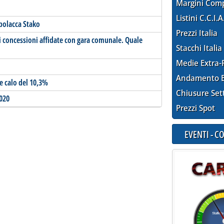
Margini Com
Listini C.C.I.A
 polacca Stako
Prezzi Italia
i concessioni affidate con gara comunale. Quale
Stacchi Italia
Medie Extra-
Andamento E
re calo del 10,3%
Chiusure Set
2020
Prezzi Spot
EVENTI - 