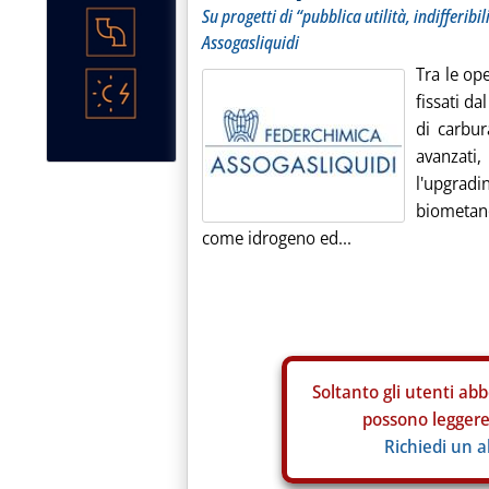
Su progetti di “pubblica utilità, indifferib
Assogasliquidi
Tra le op
fissati da
di carbur
avanzati
l'upgrad
biometano
come idrogeno ed...
Soltanto gli
utenti abb
possono leggere 
Richiedi un 