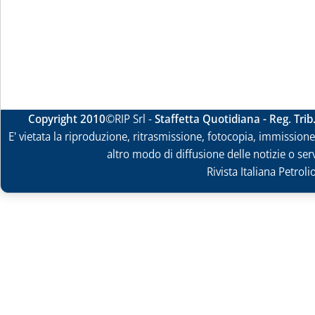
Copyright 2010
©RIP Srl -
Staffetta Quotidiana - Reg. Tri
E' vietata la riproduzione, ritrasmissione, fotocopia, immissione 
altro modo di diffusione delle notizie o ser
Rivista Italiana Petrol