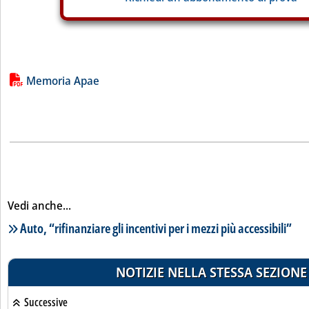
Lista allegati PDF alla notizia
Memoria Apae
Vedi anche...
Lista notizie correlate
Auto, “rifinanziare gli incentivi per i mezzi più accessibili”
NOTIZIE NELLA STESSA SEZIONE
Successive