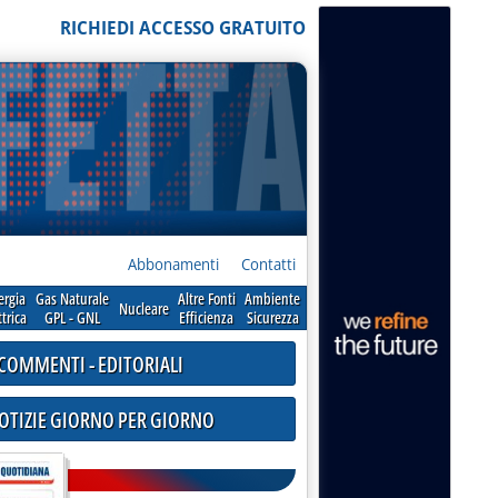
RICHIEDI ACCESSO GRATUITO
Abbonamenti
Contatti
ergia
Gas Naturale
Altre Fonti
Ambiente
Nucleare
ttrica
GPL - GNL
Efficienza
Sicurezza
COMMENTI - EDITORIALI
NOTIZIE GIORNO PER GIORNO