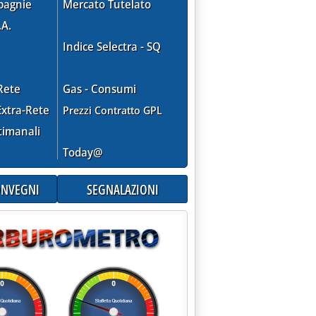
pagnie
Mercato Tutelato
.A.
Indice Selectra - SQ
Rete
Gas - Consumi
xtra-Rete
Prezzi Contratto GPL
timanali
Today@
CONVEGNI
SEGNALAZIONI