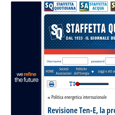
S
S
S
Attenzione! Esegui l'accesso per lèggere interamente la notizia.
Q
A
STAFFETTA
STAFFETTA
QUOTIDIANA
ACQUA
'Modulo Login per acceder
Username
password
Società
Politiche
HOME
▼
Leggi e atti 
Associazioni
dell'Energia
Politica energetica internazionale
Torna alla sezione
Revisione Ten-E, la pr