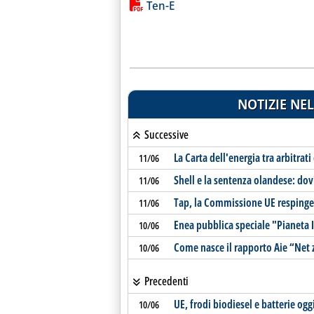
Lista allegati PDF alla notiz
Ten-E
NOTIZIE NEL
Successive
La Carta dell'energia tra arbitrati
11/06
Shell e la sentenza olandese: dov
11/06
Tap, la Commissione UE respinge 
11/06
Enea pubblica speciale "Pianeta
10/06
Come nasce il rapporto Aie “Net 
10/06
Precedenti
UE, frodi biodiesel e batterie og
10/06