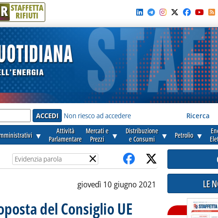
R
STAFFETTA
RIFIUTI
e'
Non riesco ad accedere
Ricerca
Attività
Mercati e
Distribuzione
En
amministrativi
▼
▼
▼
Petrolio
▼
Parlamentare
Prezzi
e Consumi
Ele
×
LE 
giovedì 10 giugno 2021
oposta del Consiglio UE