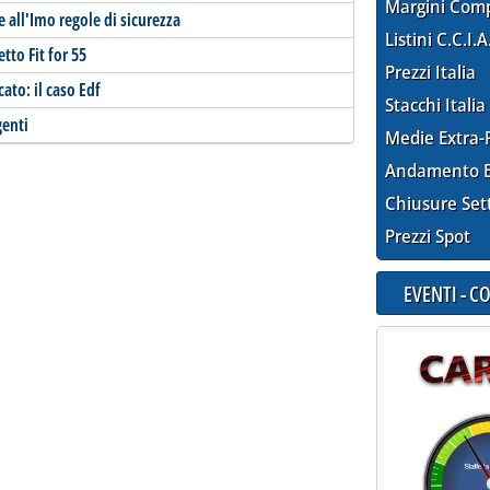
Margini Com
all'Imo regole di sicurezza
Listini C.C.I.A
tto Fit for 55
Prezzi Italia
cato: il caso Edf
Stacchi Italia
genti
Medie Extra-
Andamento E
Chiusure Set
Prezzi Spot
EVENTI - 