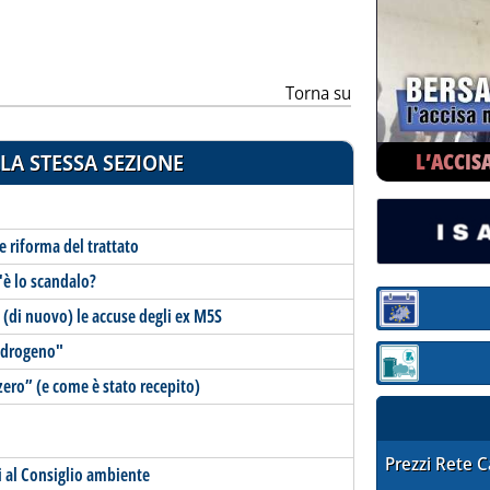
ia
Torna su
L’ACCIS
LA STESSA SEZIONE
 e riforma del trattato
'è lo scandalo?
(di nuovo) le accuse degli ex M5S
Sezione:
 Idrogeno"
Sezione: quotaz
zero” (e come è stato recepito)
STAFFETTA PRE
Prezzi Rete 
gi al Consiglio ambiente