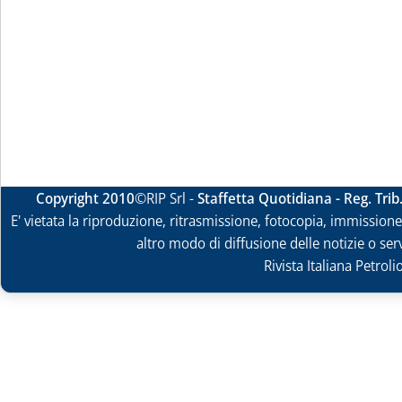
Copyright 2010
©RIP Srl -
Staffetta Quotidiana - Reg. Tri
E' vietata la riproduzione, ritrasmissione, fotocopia, immissione 
altro modo di diffusione delle notizie o ser
Rivista Italiana Petrol