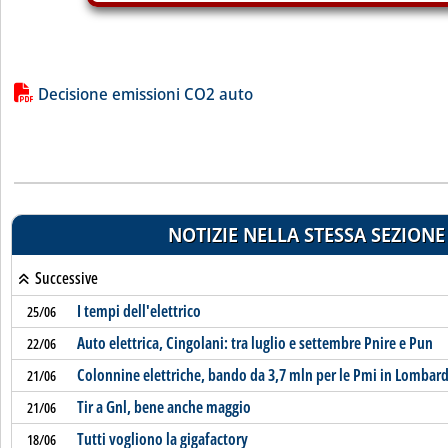
Lista allegati PDF alla notizia
Decisione emissioni CO2 auto
NOTIZIE NELLA STESSA SEZIONE
Successive
I tempi dell'elettrico
25/06
Auto elettrica, Cingolani: tra luglio e settembre Pnire e Pun
22/06
Colonnine elettriche, bando da 3,7 mln per le Pmi in Lombard
21/06
Tir a Gnl, bene anche maggio
21/06
Tutti vogliono la gigafactory
18/06