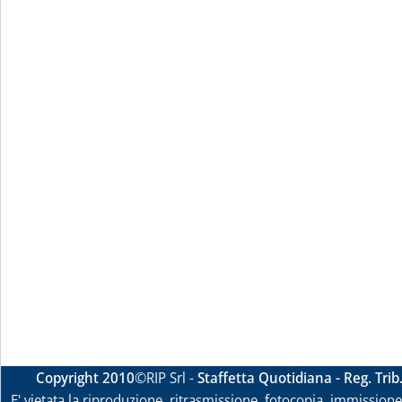
Copyright 2010
©RIP Srl -
Staffetta Quotidiana - Reg. Tri
E' vietata la riproduzione, ritrasmissione, fotocopia, immissione 