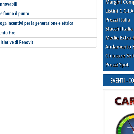
Margini Com
innovabili
Listini C.C.I.A
e fanno il punto
Prezzi Italia
oga incentivi per la generazione elettrica
Stacchi Italia
vento Fire
Medie Extra-
iziative di Renovit
Andamento E
Chiusure Set
Prezzi Spot
EVENTI - 