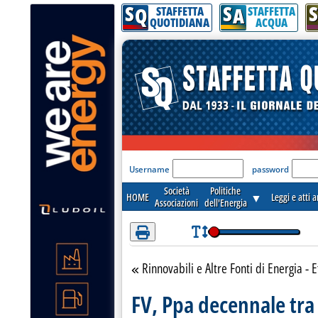
S
S
S
Attenzione! Esegui l'accesso per lèggere interamente la notizia.
Q
A
STAFFETTA
STAFFETTA
QUOTIDIANA
ACQUA
'Modulo Login per acceder
Username
password
Società
Politiche
HOME
▼
Leggi e atti 
Associazioni
dell'Energia
Rinnovabili e Altre Fonti di Energia - E
Torna alla sezione
FV, Ppa decennale tra