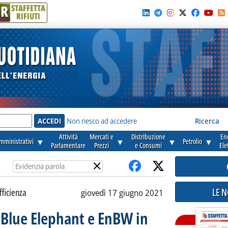
R
STAFFETTA
RIFIUTI
e'
Non riesco ad accedere
Ricerca
Attività
Mercati e
Distribuzione
En
amministrativi
▼
▼
▼
Petrolio
▼
Parlamentare
Prezzi
e Consumi
Ele
×
LE 
fficienza
giovedì 17 giugno 2021
 Blue Elephant e EnBW in