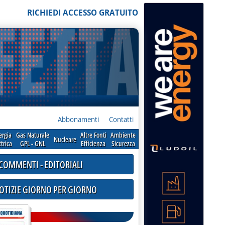
RICHIEDI ACCESSO GRATUITO
Abbonamenti
Contatti
ergia
Gas Naturale
Altre Fonti
Ambiente
Nucleare
ttrica
GPL - GNL
Efficienza
Sicurezza
COMMENTI - EDITORIALI
NOTIZIE GIORNO PER GIORNO