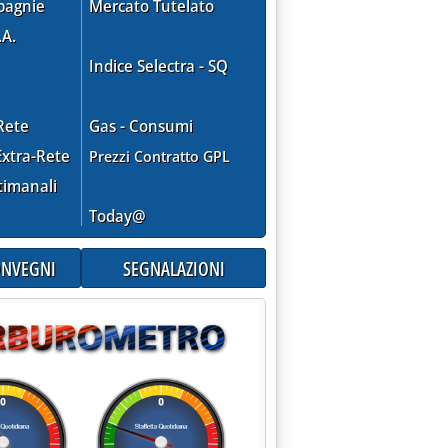
pagnie
Mercato Tutelato
.A.
Indice Selectra - SQ
Rete
Gas - Consumi
xtra-Rete
Prezzi Contratto GPL
timanali
Today@
CONVEGNI
SEGNALAZIONI