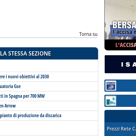
Torna su
L’ACCIS
LA STESSA SEZIONE
re i nuovi obiettivi al 2030
duatoria Gse
Sezione:
tti in Spagna per 700 MW
Sezione: quotaz
een Arrow
pianto di produzione da discarica
STAFFETTA PRE
Prezzi Rete 