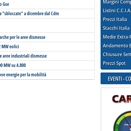
Margini Com
do Gse
Listini C.C.I.A
 Via "sbloccate" a dicembre dal Cdm
Prezzi Italia
Stacchi Italia
Medie Extra-
arche per le aree dismesse
Andamento E
,2 MW eolici
Chiusure Set
e aree industriali dismesse
Prezzi Spot
500 MW su 4.800
uove energie per la mobilità
EVENTI - 