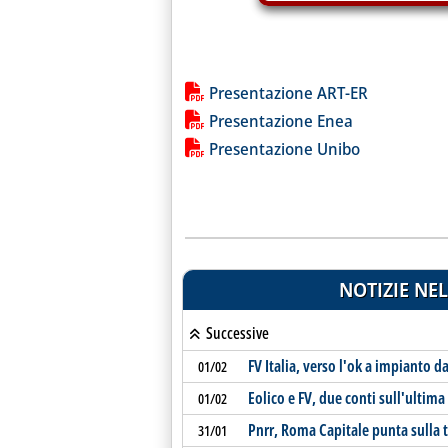
Lista allegati PDF alla notiz
Presentazione ART-ER
Presentazione Enea
Presentazione Unibo
NOTIZIE NEL
Successive
FV Italia, verso l'ok a impianto d
01/02
Eolico e FV, due conti sull'ultima
01/02
Pnrr, Roma Capitale punta sulla 
31/01