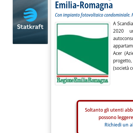
Emilia-Romagna
Con impianto fotovoltaico condominiale. Pr
A Scandia
2020 un
autocon
appartame
Acer (Az
progetto
(società c
Soltanto gli
utenti abb
possono leggere 
Richiedi un 