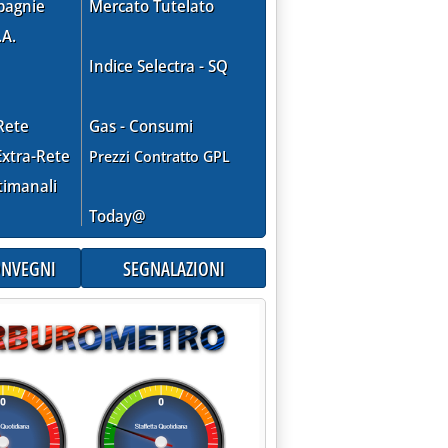
pagnie
Mercato Tutelato
.A.
Indice Selectra - SQ
Rete
Gas - Consumi
xtra-Rete
Prezzi Contratto GPL
timanali
Today@
CONVEGNI
SEGNALAZIONI