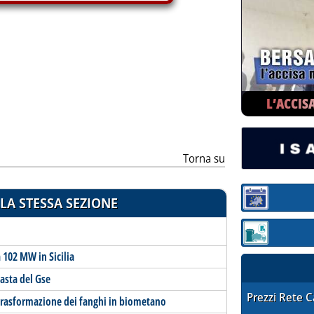
ia
L’ACCIS
Torna su
LA STESSA SEZIONE
Sezione:
Sezione: quotaz
a 102 MW in Sicilia
 asta del Gse
STAFFETTA PRE
Prezzi Rete 
trasformazione dei fanghi in biometano