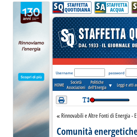
S
S
S
Attenzione! Esegui l'accesso per lèggere interamente la notizia.
Q
A
STAFFETTA
STAFFETTA
QUOTIDIANA
ACQUA
'Modulo Login per acceder
Username
password
Società
Politiche
HOME
▼
Leggi e atti 
Associazioni
dell'Energia
Rinnovabili e Altre Fonti di Energia - E
Torna alla sezione
Comunità energetiche