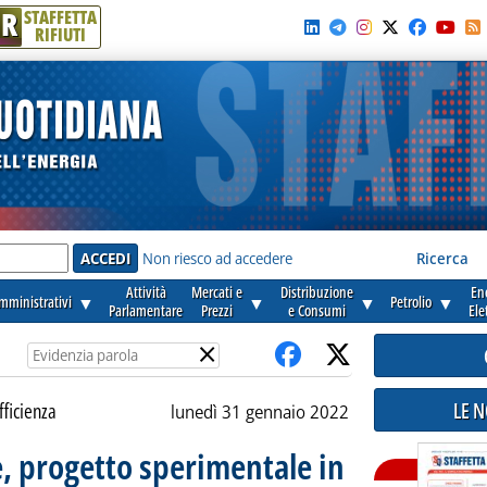
R
STAFFETTA
RIFIUTI
e'
Non riesco ad accedere
Ricerca
Attività
Mercati e
Distribuzione
En
amministrativi
▼
▼
▼
Petrolio
▼
Parlamentare
Prezzi
e Consumi
Ele
×
LE 
fficienza
lunedì 31 gennaio 2022
, progetto sperimentale in