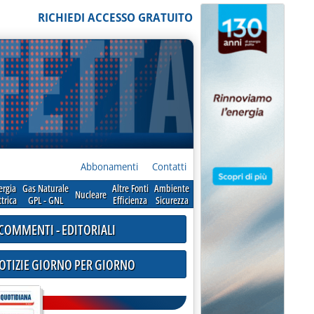
RICHIEDI ACCESSO GRATUITO
Abbonamenti
Contatti
ergia
Gas Naturale
Altre Fonti
Ambiente
Nucleare
ttrica
GPL - GNL
Efficienza
Sicurezza
COMMENTI - EDITORIALI
NOTIZIE GIORNO PER GIORNO