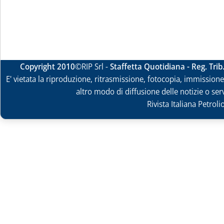
Copyright 2010
©RIP Srl -
Staffetta Quotidiana - Reg. Tri
E' vietata la riproduzione, ritrasmissione, fotocopia, immissione 
altro modo di diffusione delle notizie o ser
Rivista Italiana Petrol