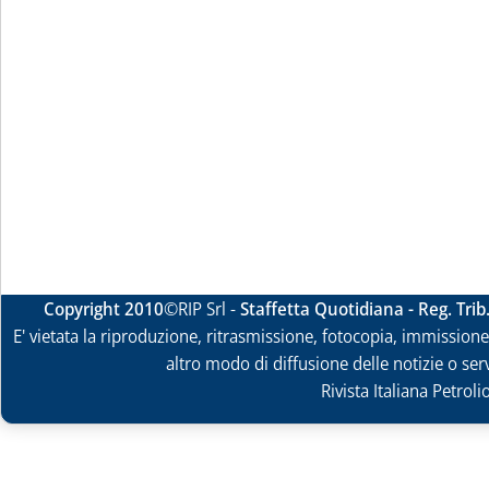
Copyright 2010
©RIP Srl -
Staffetta Quotidiana - Reg. Tri
E' vietata la riproduzione, ritrasmissione, fotocopia, immissione 
altro modo di diffusione delle notizie o ser
Rivista Italiana Petrol