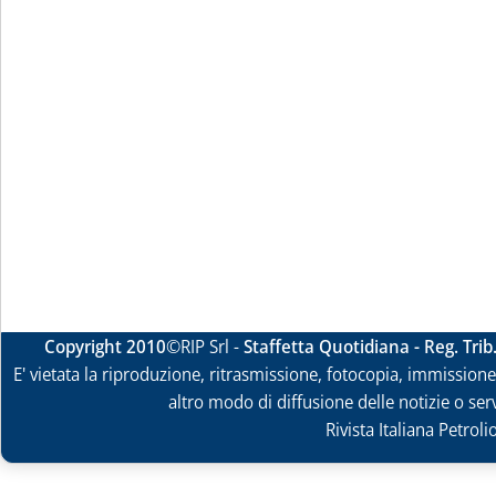
Copyright 2010
©RIP Srl -
Staffetta Quotidiana - Reg. Tri
E' vietata la riproduzione, ritrasmissione, fotocopia, immissione 
altro modo di diffusione delle notizie o ser
Rivista Italiana Petrol