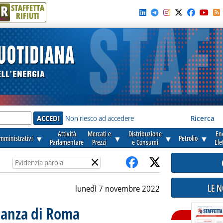
R
STAFFETTA
RIFIUTI
e'
Non riesco ad accedere
Ricerca
Attività
Mercati e
Distribuzione
En
amministrativi
▼
▼
▼
Petrolio
▼
Parlamentare
Prezzi
e Consumi
Ele
×
LE 
lunedì 7 novembre 2022
nanza di Roma