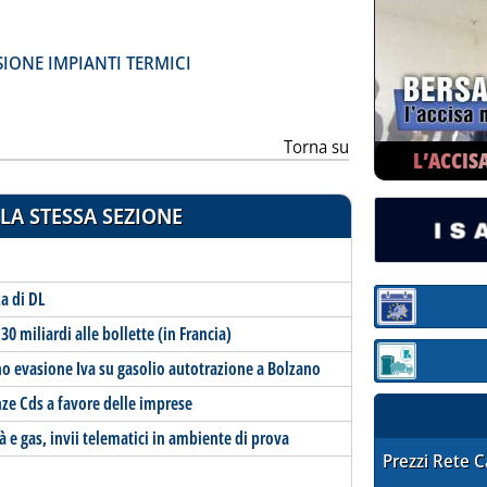
ia
ONE IMPIANTI TERMICI
Torna su
L’ACCIS
LA STESSA SEZIONE
a di DL
Sezione:
30 miliardi alle bollette (in Francia)
o evasione Iva su gasolio autotrazione a Bolzano
Sezione: quotaz
ze Cds a favore delle imprese
tà e gas, invii telematici in ambiente di prova
STAFFETTA PRE
Prezzi Rete 