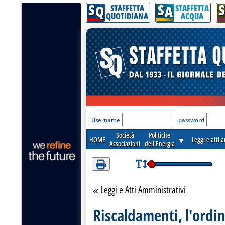
S
S
S
Attenzione! Esegui l'accesso per lèggere interamente la notizia.
Q
A
STAFFETTA
STAFFETTA
QUOTIDIANA
ACQUA
'Modulo Login per acceder
Username
password
Società
Politiche
HOME
▼
Leggi e atti 
Associazioni
dell'Energia
Leggi e Atti Amministrativi
Torna alla sezione
Riscaldamenti, l'ordi