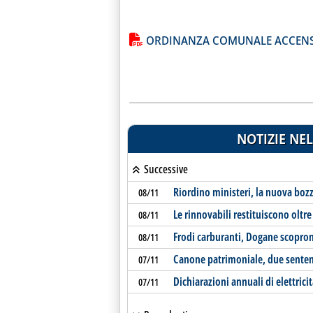
Lista allegati PDF alla notiz
ORDINANZA COMUNALE ACCENSI
NOTIZIE NEL
Successive
Riordino ministeri, la nuova bozz
08/11
Le rinnovabili restituiscono oltre 
08/11
Frodi carburanti, Dogane scopron
08/11
Canone patrimoniale, due senten
07/11
Dichiarazioni annuali di elettrici
07/11