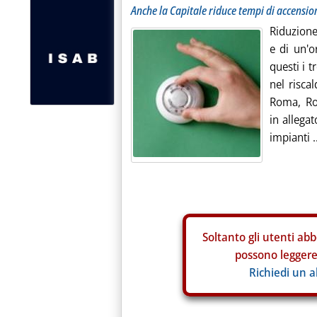
Anche la Capitale riduce tempi di accensi
Riduzione
e di un'o
questi i t
nel risca
Roma, Rob
in allegat
impianti ..
Soltanto gli
utenti abb
possono leggere 
Richiedi un 