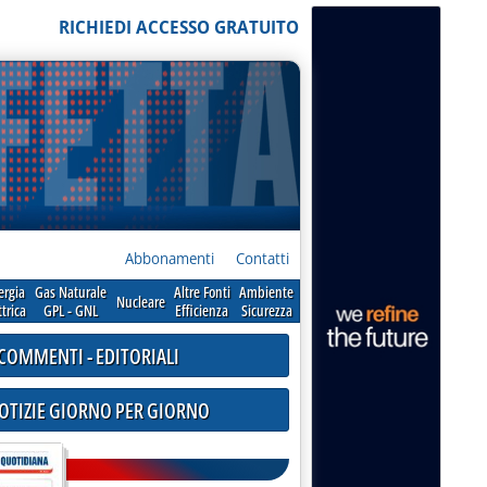
RICHIEDI ACCESSO GRATUITO
Abbonamenti
Contatti
ergia
Gas Naturale
Altre Fonti
Ambiente
Nucleare
ttrica
GPL - GNL
Efficienza
Sicurezza
COMMENTI - EDITORIALI
NOTIZIE GIORNO PER GIORNO