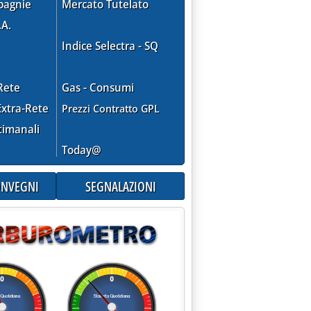
pagnie
Mercato Tutelato
.A.
Indice Selectra - SQ
Rete
Gas - Consumi
xtra-Rete
Prezzi Contratto GPL
timanali
Today@
CONVEGNI
SEGNALAZIONI