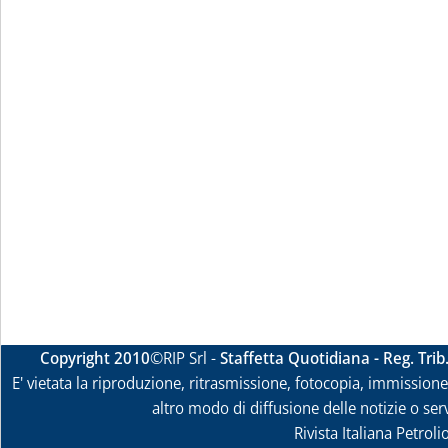
Copyright 2010
©RIP Srl -
Staffetta Quotidiana - Reg. Tri
E' vietata la riproduzione, ritrasmissione, fotocopia, immissione 
altro modo di diffusione delle notizie o ser
Rivista Italiana Petrol