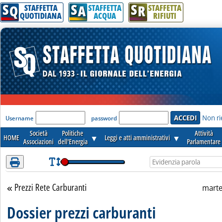
S
S
S
Attenzione! Esegui l'accesso per lèggere interamente la notizia.
Q
A
R
STAFFETTA
STAFFETTA
STAFFETTA
QUOTIDIANA
ACQUA
RIFIUTI
'Modulo Login per accedere'
Non ri
Username
password
Società
Politiche
Attività
HOME
▼
Leggi e atti amministrativi
▼
Associazioni
dell'Energia
Parlamentare
Prezzi Rete Carburanti
Torna alla sezione
marte
Dossier prezzi carburanti