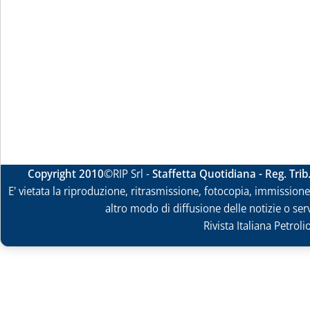
Copyright 2010
©RIP Srl -
Staffetta Quotidiana - Reg. Tri
E' vietata la riproduzione, ritrasmissione, fotocopia, immissione 
altro modo di diffusione delle notizie o ser
Rivista Italiana Petrol