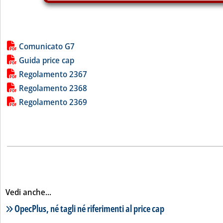
Lista allegati PDF alla notizia
Comunicato G7
Guida price cap
Regolamento 2367
Regolamento 2368
Regolamento 2369
Vedi anche...
Lista notizie correlate
OpecPlus, né tagli né riferimenti al price cap