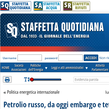
S
S
S
Attenzione! Esegui l'accesso per lèggere interamente la notizia.
Q
A
R
STAFFETTA
STAFFETTA
STAFFETTA
QUOTIDIANA
ACQUA
RIFIUTI
'Modulo Login per accedere'
Non ri
Username
password
Società
Politiche
Attività
HOME
▼
Leggi e atti amministrativi
▼
Associazioni
dell'Energia
Parlamentare
Politica energetica internazionale
Torna alla sezione
lu
Petrolio russo, da oggi embargo e te