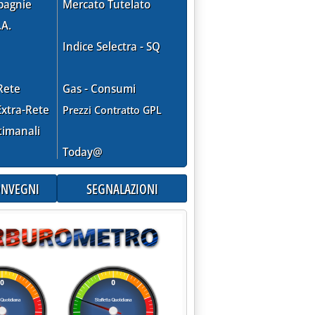
pagnie
Mercato Tutelato
.A.
Indice Selectra - SQ
Rete
Gas - Consumi
xtra-Rete
Prezzi Contratto GPL
timanali
Today@
CONVEGNI
SEGNALAZIONI