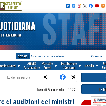
R
STAFFETTA
RIFIUTI
e'
Non riesco ad accedere
Ricerca
Attività
Mercati e
Distribuzione
En
amministrativi
▼
▼
▼
Petrolio
▼
Parlamentare
Prezzi
e Consumi
Ele
×
LE 
lunedì 5 dicembre 2022
o di audizioni dei ministri