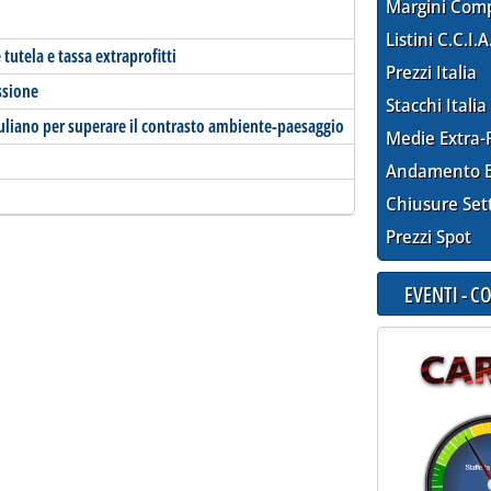
Margini Com
Listini C.C.I.A
utela e tassa extraprofitti
Prezzi Italia
ssione
Stacchi Italia
iuliano per superare il contrasto ambiente-paesaggio
Medie Extra-
Andamento E
Chiusure Set
Prezzi Spot
EVENTI - 