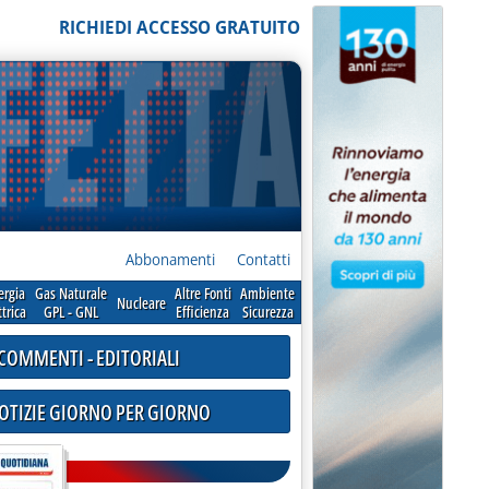
RICHIEDI ACCESSO GRATUITO
Abbonamenti
Contatti
ergia
Gas Naturale
Altre Fonti
Ambiente
Nucleare
ttrica
GPL - GNL
Efficienza
Sicurezza
COMMENTI - EDITORIALI
NOTIZIE GIORNO PER GIORNO