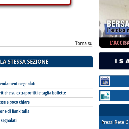
L’ACCIS
Torna su
LA STESSA SEZIONE
Sezione:
emendamenti segnalati
itiche su extraprofitti e taglia bollette
Sezione: quotaz
sse e poco chiare
ione di Bankitalia
 segnalati
STAFFETTA PRE
Prezzi Rete 