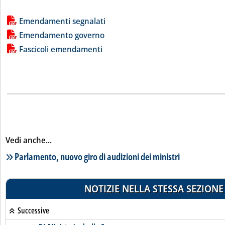
Lista allegati PDF alla notizia
Emendamenti segnalati
Emendamento governo
Fascicoli emendamenti
Vedi anche...
Lista notizie correlate
Parlamento, nuovo giro di audizioni dei ministri
NOTIZIE NELLA STESSA SEZIONE
Successive