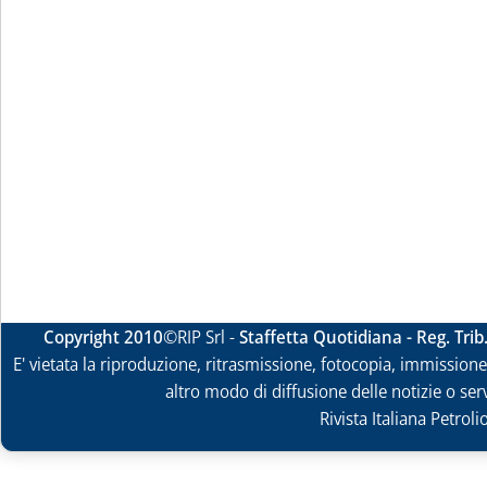
Copyright 2010
©RIP Srl -
Staffetta Quotidiana - Reg. Tri
E' vietata la riproduzione, ritrasmissione, fotocopia, immissione 
altro modo di diffusione delle notizie o ser
Rivista Italiana Petrol